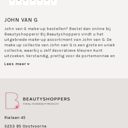
JOHN VAN G
John van G make-up bestellen?
Bestel dan online bij
Beautyshoppers! Bij Beautyshoppers vindt u het
uitgebreide make-up assortiment van John van G. De
make up collectie van John van G is een grote en uniek
collectie, waarbij u zelf decoratieve kleuren kunt
uitzoeken. Verstandig, prettig voor de portemonnee en
handig, want u kunt altijd zelf uw palet samenstellen
Lees meer
d.m.v. handige make-up blokjes.
Kenmerken John van G
John van G heeft niet alleen naam gemaakt met
betaalbare kwaliteit en ruime keuze, maar ook vanwege
het unieke navulbare magneetsysteem. Dit systeem geeft
u optimale keuzevrijheid. John van G heeft dit systeem
voor oogschaduw, blusher, make up poeder en foundation.
Met de make-up collectie van John van G kun je alle
Rialaan 45
kanten op. Kies zelf je favoriete kleuren uit het eindeloze
3233 BS Oostvoorne
aanbod. En creeer met gemak smokey eyes, kies zachte