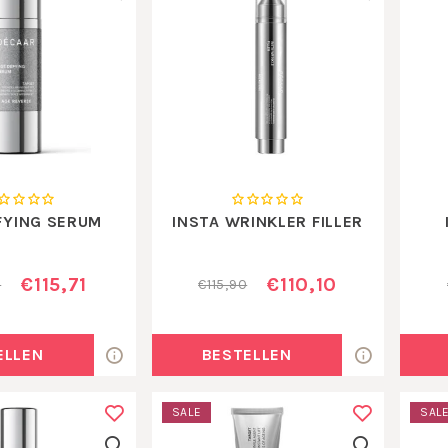
FYING SERUM
INSTA WRINKLER FILLER
€115,71
€110,10
0
€115,90
ELLEN
BESTELLEN
SALE
SAL