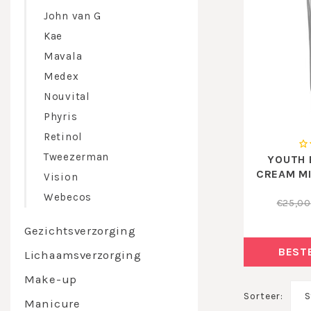
John van G
Kae
Mavala
Medex
Nouvital
Phyris
Retinol
Tweezerman
YOUTH 
CREAM MI
Vision
Webecos
€25,00
Gezichtsverzorging
BEST
Lichaamsverzorging
Make-up
Sorteer:
S
Manicure