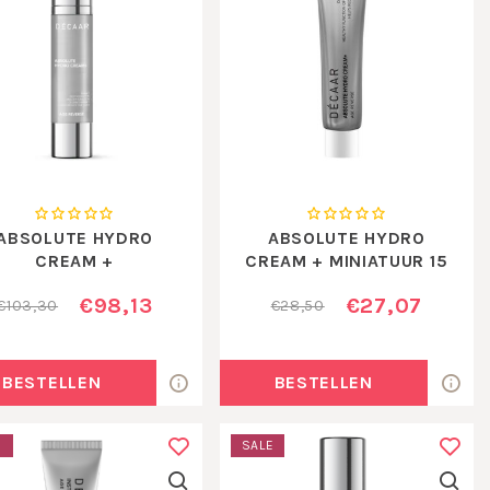
ABSOLUTE HYDRO
ABSOLUTE HYDRO
CREAM +
CREAM + MINIATUUR 15
ML
€98,13
€27,07
€103,30
€28,50
BESTELLEN
BESTELLEN
E
SALE