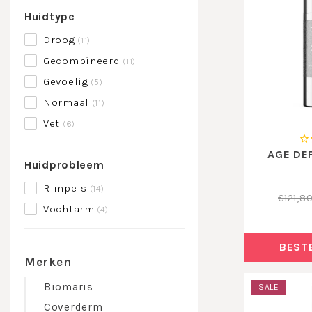
Huidtype
Droog
(11)
Gecombineerd
(11)
Gevoelig
(5)
Normaal
(11)
Vet
(6)
AGE DE
Huidprobleem
Rimpels
(14)
€121,8
Vochtarm
(4)
BEST
Merken
Biomaris
SALE
Coverderm