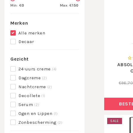
Min: €
0
Max: €
150
Merken
Alle merken
Decaar
Gezicht
ABSOL
24-uurs creme
(4)
Dagcreme
(2)
€96,7
Nachtcreme
(2)
Decollete
(1)
BEST
Serum
(2)
Ogen en Lippen
(1)
SALE
Zonbescherming
(2)