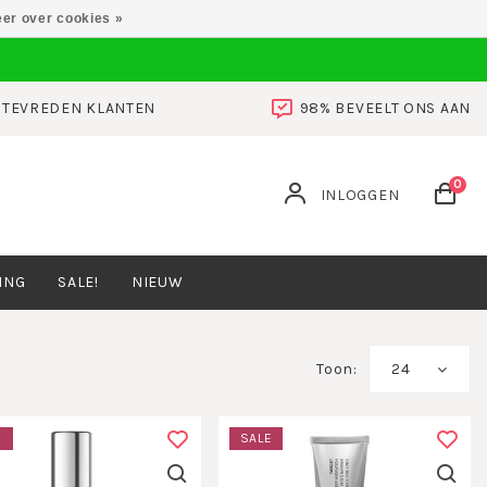
er over cookies »
0 TEVREDEN KLANTEN
98% BEVEELT ONS AAN
0
INLOGGEN
ING
SALE!
NIEUW
Toon:
24
E
SALE