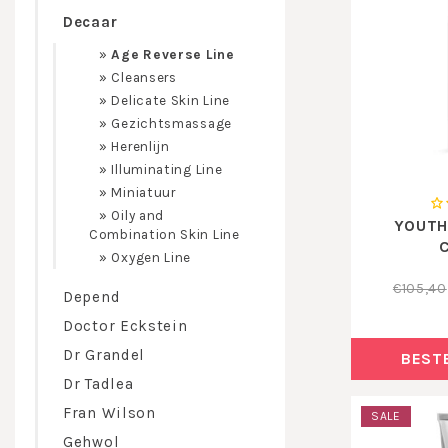
Decaar
»
Age Reverse Line
»
Cleansers
»
Delicate Skin Line
»
Gezichtsmassage
»
Herenlijn
»
Illuminating Line
»
Miniatuur
»
Oily and
YOUTH
Combination Skin Line
»
Oxygen Line
€105,40
Depend
Doctor Eckstein
Dr Grandel
BEST
Dr Tadlea
Fran Wilson
SALE
Gehwol