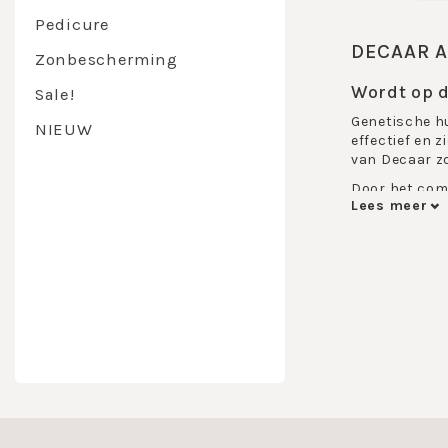
Pedicure
DECAAR 
Zonbescherming
Wordt op d
Sale!
Genetische hu
NIEUW
effectief en 
van Decaar zo
Door het comb
Lees meer
ongekende en 
omgevingsfact
verouderingsp
Epigenage.
Deze werkstof
naar epigenet
verbetert he
In het Decaa
cosmetica, zo
het bei
activer
het rem