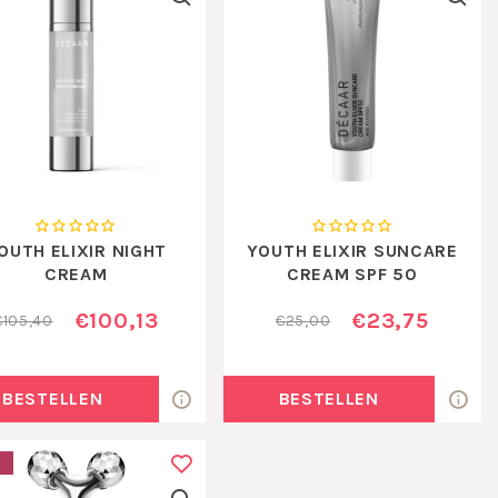
OUTH ELIXIR NIGHT
YOUTH ELIXIR SUNCARE
CREAM
CREAM SPF 50
MINIATUUR15 ML
€100,13
€23,75
€105,40
€25,00
BESTELLEN
BESTELLEN
E