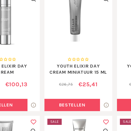
 ELIXIR DAY
YOUTH ELIXIR DAY
Y
CREAM
CREAM MINIATUUR 15 ML
€100,13
€25,41
€26,75
ELLEN
BESTELLEN
SALE
SAL