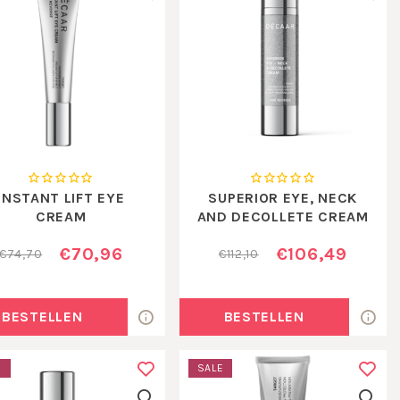
INSTANT LIFT EYE
SUPERIOR EYE, NECK
CREAM
AND DECOLLETE CREAM
€70,96
€106,49
€74,70
€112,10
BESTELLEN
BESTELLEN
E
SALE