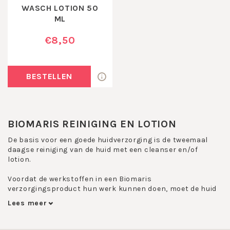
WASCH LOTION 50
ML
€8,50
BESTELLEN
BIOMARIS REINIGING EN LOTION
De basis voor een goede huidverzorging is de tweemaal
daagse reiniging van de huid met een cleanser en/of
lotion.
Voordat de werkstoffen in een Biomaris
verzorgingsproduct hun werk kunnen doen, moet de huid
worden ontdaan van make-up resten en vuil.
Lees meer
Ondanks dat een lotion een relatief simpel product is, is
het een belangrijke stap in een gezichtsroutine.