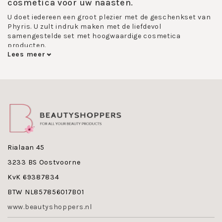
cosmetica voor uw naasten.
U doet iedereen een groot plezier met de geschenkset van
Phyris. U zult indruk maken met de liefdevol
samengestelde set met hoogwaardige cosmetica
producten.
Lees meer
De set heeft een voordeelprijs en zijn tegelijkertijd
milieuvriendelijk decoratief: Omdat de producten geen
vouwdoos bevatten, ontstaat er minder verpakkingsafval.
Achteraf kan de doos worden gebruikt als aantrekkelijke
opbergdoos.
Er is momenteel cadeauxset leverbaar:
Phyris Hyaluron Power set bevat -
Hyaluron
Sensation Cream, Termasomi Gel, Intelligel.
Rialaan 45
Maak nu kennis met de Phyris Cadeauxbox !
3233 BS Oostvoorne
KvK 69387834
BTW NL857856017B01
www.beautyshoppers.nl