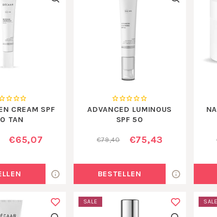
EN CREAM SPF
ADVANCED LUMINOUS
NA
0 TAN
SPF 50
€65,07
€75,43
€79,40
ELLEN
BESTELLEN
SALE
SAL