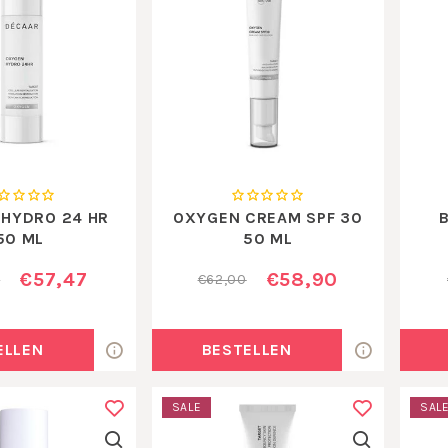
HYDRO 24 HR
OXYGEN CREAM SPF 30
50 ML
50 ML
€57,47
€58,90
0
€62,00
ELLEN
BESTELLEN
SALE
SAL