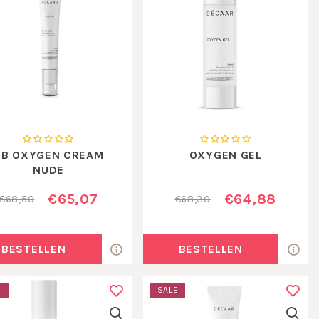
BB OXYGEN CREAM
OXYGEN GEL
NUDE
€65,07
€64,88
€68,50
€68,30
BESTELLEN
BESTELLEN
E
SALE