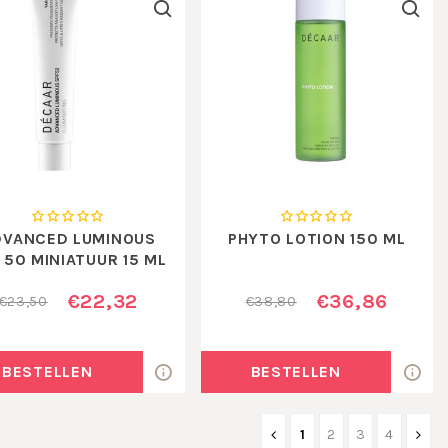
DVANCED LUMINOUS
PHYTO LOTION 150 ML
 50 MINIATUUR 15 ML
€22,32
€36,86
€23,50
€38,80
BESTELLEN
BESTELLEN
1
2
3
4