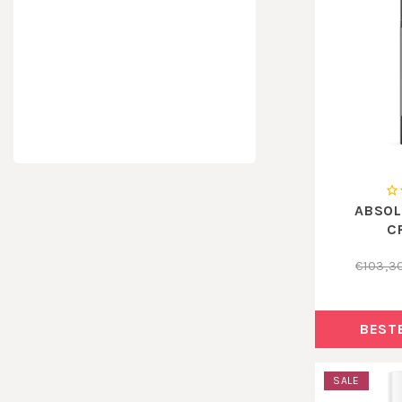
ABSOL
C
€103,3
BEST
SALE