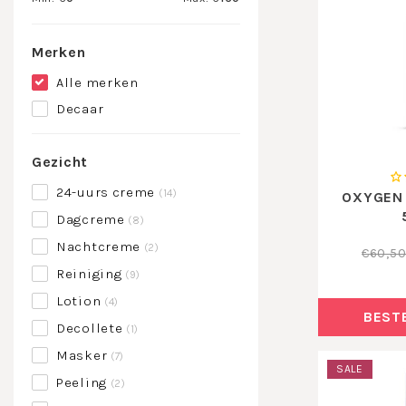
Merken
Alle merken
Decaar
Gezicht
24-uurs creme
(14)
OXYGEN 
Dagcreme
(8)
Nachtcreme
(2)
€60,5
Reiniging
(9)
Lotion
(4)
BEST
Decollete
(1)
Masker
(7)
SALE
Peeling
(2)