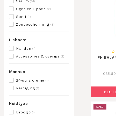
Serum
(14)
Ogen en Lippen
(2)
Somi
(1)
Zonbescherming
(8)
Lichaam
Handen
(1)
Accessoires & overige
(1)
PH BALA
Mannen
€35,50
24-uurs creme
(1)
Reiniging
(1)
BEST
Huidtype
SALE
Droog
(43)