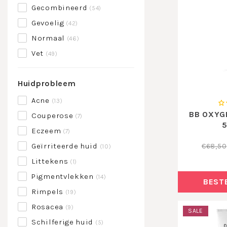
Gecombineerd
(54)
Gevoelig
(42)
Normaal
(46)
Vet
(49)
Huidprobleem
Acne
(13)
BB OXYG
Couperose
(7)
5
Eczeem
(7)
Geïrriteerde huid
€68,50
(10)
Littekens
(1)
Pigmentvlekken
(14)
BEST
Rimpels
(19)
Rosacea
(9)
SALE
Schilferige huid
(5)