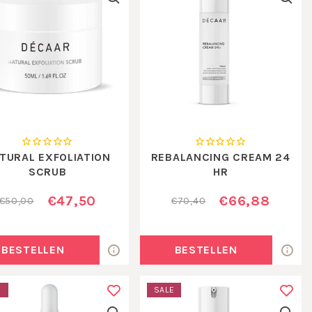
TURAL EXFOLIATION
REBALANCING CREAM 24
SCRUB
HR
€47,50
€66,88
€50,00
€70,40
BESTELLEN
BESTELLEN
E
SALE