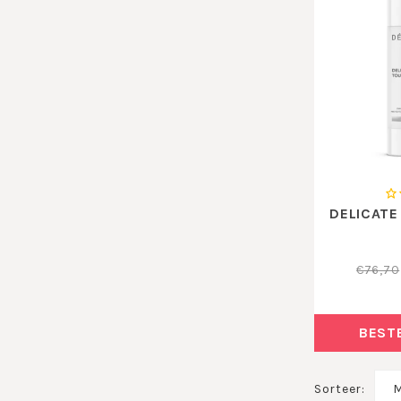
DELICATE
€76,70
BEST
Sorteer:
M