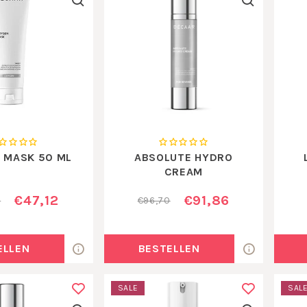
 MASK 50 ML
ABSOLUTE HYDRO
CREAM
€47,12
€91,86
0
€96,70
ELLEN
BESTELLEN
SALE
SAL