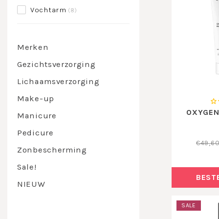
Vochtarm
(8)
Merken
Gezichtsverzorging
Lichaamsverzorging
Make-up
OXYGEN
Manicure
Pedicure
€49,6
Zonbescherming
Sale!
BEST
NIEUW
SALE