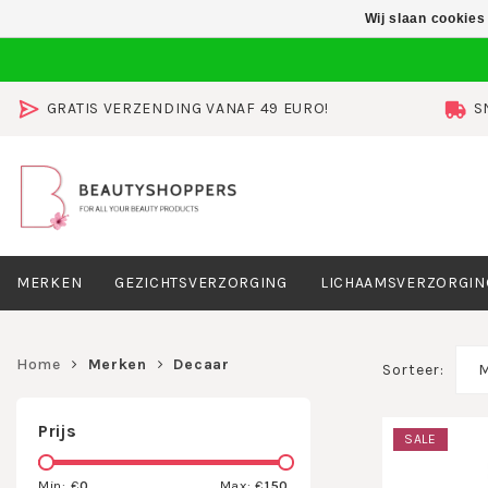
Wij slaan cookies
GRATIS VERZENDING VANAF 49 EURO!
S
MERKEN
GEZICHTSVERZORGING
LICHAAMSVERZORGIN
Home
Merken
Decaar
Sorteer:
M
Prijs
SALE
Min: €
0
Max: €
150