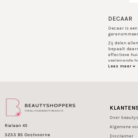
DECAAR
Decaar is een
gerenommeerd
Zij delen all
bepaalt daarm
effectieve h
veeleisende h
Lees meer
Filosofie
Decaar is nie
mensen om zic
Decaar weersp
zelfvertrouwe
KLANTEN
Decaar produc
Over beauty
Dare to be You
Rialaan 45
Algemene vo
Over Deca
3233 BS Oostvoorne
Disclaimer