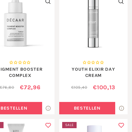
PIGMENT BOOSTER
YOUTH ELIXIR DAY
COMPLEX
CREAM
€72,96
€100,13
€76,80
€105,40
BESTELLEN
BESTELLEN
E
SALE