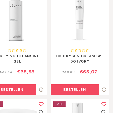
RIFYING CLEANSING
BB OXYGEN CREAM SPF
GEL
50 IVORY
€35,53
€65,07
€37,40
€68,50
BESTELLEN
BESTELLEN
E
SALE