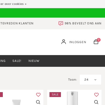
er over cookies »
0 TEVREDEN KLANTEN
98% BEVEELT ONS AAN
0
INLOGGEN
ING
SALE!
NIEUW
Toon:
24
E
SALE