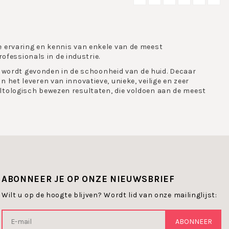
 ervaring en kennis van enkele van de meest
essionals in de industrie.
id wordt gevonden in de schoonheid van de huid. Decaar
het leveren van innovatieve, unieke, veilige en zeer
tologisch bewezen resultaten, die voldoen aan de meest
meer zelfvertrouwen. De focus ligt op het inspireren van
 anderen te accepteren voor wie ze zijn.
s dat mensen zich prettig voelen met zichzelf en meer
t aan meer geluk, succes en levensvreugde.
ABONNEER JE OP ONZE NIEUWSBRIEF
idconditie en huidtype.
Wilt u op de hoogte blijven? Wordt lid van onze mailinglijst:
ABONNEER