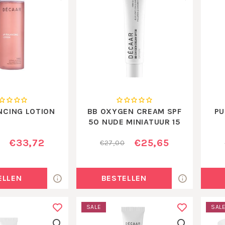
NCING LOTION
BB OXYGEN CREAM SPF
PU
50 NUDE MINIATUUR 15
ML
€33,72
€25,65
€27,00
ELLEN
BESTELLEN
SALE
SAL