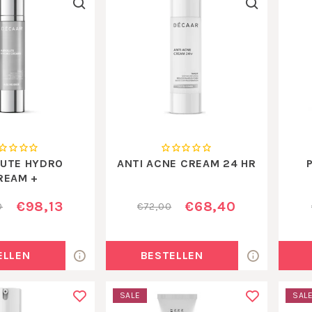
UTE HYDRO
ANTI ACNE CREAM 24 HR
REAM +
€98,13
€68,40
0
€72,00
ELLEN
BESTELLEN
SALE
SAL