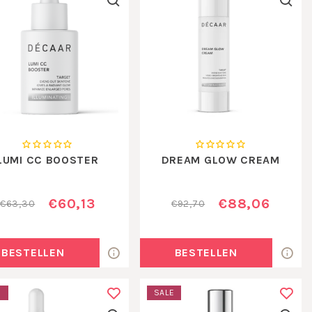
LUMI CC BOOSTER
DREAM GLOW CREAM
€60,13
€88,06
€63,30
€92,70
BESTELLEN
BESTELLEN
E
SALE