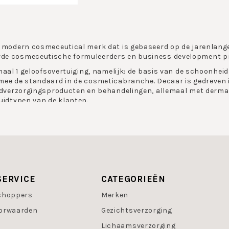
 modern cosmeceutical merk dat is gebaseerd op de jarenlange
e cosmeceutische formuleerders en business development prof
emaal 1 geloofsovertuiging, namelijk: de basis van de schoonhe
ee de standaard in de cosmeticabranche. Decaar is gedreven in 
uidverzorgingsproducten en behandelingen, allemaal met dermal
uidtypen van de klanten.
t alleen een huidverzorgingsmerk maar ook een oplossing voor 
hzelf te durven zijn, om dingen anders te doen dan anderen en
iegelt deze filosofie, omdat schoonheid overal is. Belangrijk i
n hebben. Decaar heeft een sterke overtuiging dat dit bijdraag
SERVICE
CATEGORIEËN
eert zeer effectieve producten die zijn afgestemd op iedere hu
shoppers
Merken
rself.
orwaarden
Gezichtsverzorging
ar
Lichaamsverzorging