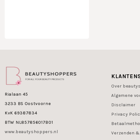
verlicht voel
rode vlekjes.
Beschermt en 
beschermings
Dr Grandel S
en verzorgen
Dr Grandel S
Calmin
Cleansi
Eye Cr
KLANTEN
Moistur
Oil Ser
Over beauty
Rejuven
Rialaan 45
Algemene vo
SENSICODE - 
3233 BS Oostvoorne
Disclaimer
Werkzaamheid
KvK 69387834
Privacy Poli
BTW NL857856017B01
Dit zeggen vr
Betaalmeth
www.beautyshoppers.nl
80 proc
Verzenden &