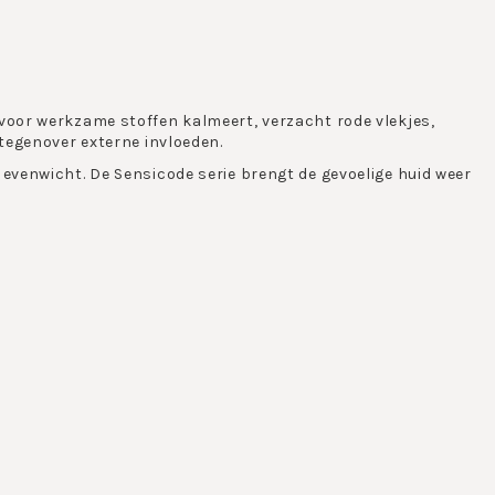
voor werkzame stoffen kalmeert, verzacht rode vlekjes,
 tegenover externe invloeden.
evenwicht. De Sensicode serie brengt de gevoelige huid weer
n anti-aging- en hydraterende ingredienten. Het werkstof-
kalmeren, verminderen roodheid, versterken de
en van buitenaf. Het resultaat is een zichtbaar gekalmeerd
erie is niet geparfumeerd.