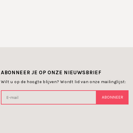
ook de barrierefunctie en zorgt voor een vermindering van
code van werkstoffen, die als een antistress
e huid preventief enduurzaam willen beschermen, kalmeren
ABONNEER JE OP ONZE NIEUWSBRIEF
Wilt u op de hoogte blijven? Wordt lid van onze mailinglijst:
romissen. Klinisch getest.
ABONNEER
: