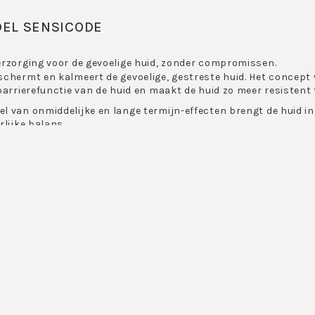
DEL SENSICODE
rzorging voor de gevoelige huid, zonder compromissen.
chermt en kalmeert de gevoelige, gestreste huid. Het concept 
barrierefunctie van de huid en maakt de huid zo meer resistent
 van onmiddelijke en lange termijn-effecten brengt de huid in 
rlijke balans.
rkingswijze van Sensicode:
e van directe en langdurige effecten gecombineerd met beweze
eciaal afgestemd op het microbioom van de huid. Zes experts 
ie van de huid en maken de huid zo beter bestand tegen invloed
huidbeeld. De testresultaten zijn indrukweekend. De complete s
l van onmiddelijke en duurzame werking:
rt
 rode vlekjes.
mt tegen externe invloeden.