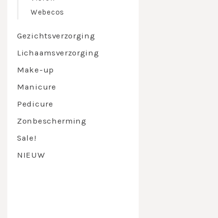
Behoeft
Webecos
Het mic
HET MICROBI
Gezichtsverzorging
Het micr
Lichaamsverzorging
De huid
huid.
Make-up
Het mic
evenwic
Manicure
Als het 
zijn.
Pedicure
Biedt b
Zonbescherming
kunnen 
Verster
Sale!
HIGHLIGHT W
NIEUW
Skin Biotic B
Lysaat van me
huid te onder
Skin Calming
Extract van r