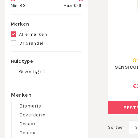
Min: €
0
Max: €
45
Merken
Alle merken
Dr Grandel
Huidtype
SENSICO
Gevoelig
(2)
€
Merken
Biomaris
BEST
Coverderm
Decaar
Sorteer:
S
Depend