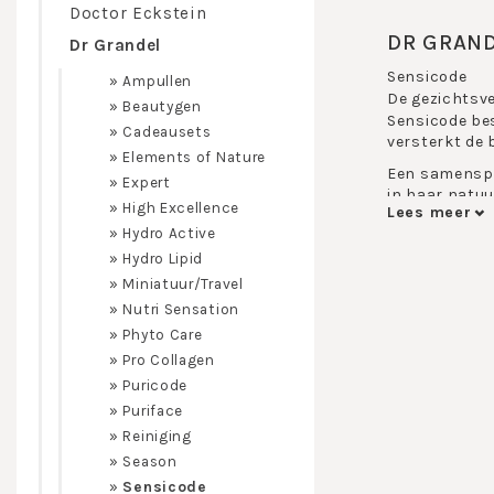
Doctor Eckstein
DR GRAN
Dr Grandel
Sensicode
»
Ampullen
De gezichtsve
»
Beautygen
Sensicode bes
»
Cadeausets
versterkt de 
»
Elements of Nature
Een samenspel
»
Expert
in haar natuu
»
High Excellence
Lees meer
De unieke we
»
Hydro Active
Een combinati
»
Hydro Lipid
concept is sp
»
Miniatuur/Travel
barrierefunct
»
Nutri Sensation
en versterkt 
»
Phyto Care
Een samenspe
»
Pro Collagen
»
Puricode
»
Puriface
Onmiddelijk:
»
Reiniging
Kalmee
»
Season
Verzacht
»
Sensicode
Bescher