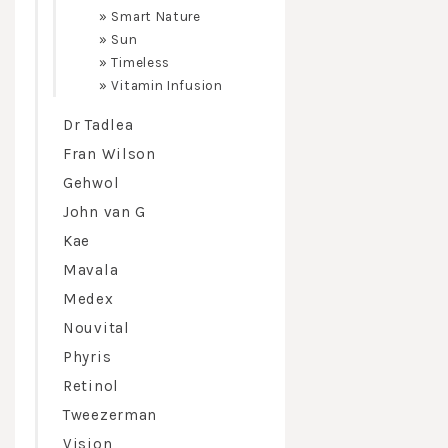
Cosmeti
»
Smart Nature
»
Sun
Duurzaam:
»
Timeless
Versterk
»
Vitamin Infusion
Verhoog
Houdt h
Dr Tadlea
Voorkom
Fran Wilson
Gehwol
OORZAKEN VA
John van G
Externe 
Oversti
Kae
Seizoen
Mavala
Geirrit
Aanleg,
Medex
Externe 
Nouvital
Disbala
Phyris
OPLOSSINGEN
Retinol
Leer de
Werk aa
Tweezerman
Minimal
Vision
Verster