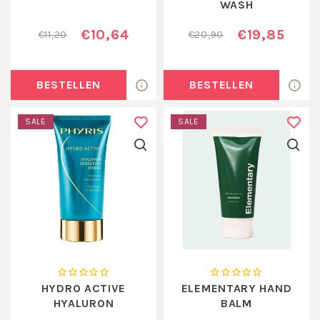
WASH
€10,64
€19,85
€11,20
€20,90
BESTELLEN
BESTELLEN
SALE
SALE
HYDRO ACTIVE
ELEMENTARY HAND
HYALURON
BALM
SENSATION HANDS