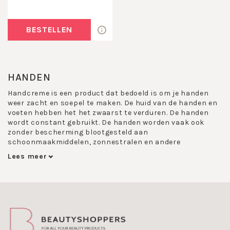
BESTELLEN
HANDEN
Handcreme is een product dat bedoeld is om je handen
weer zacht en soepel te maken. De huid van de handen en
voeten hebben het het zwaarst te verduren. De handen
wordt constant gebruikt. De handen worden vaak ook
zonder bescherming blootgesteld aan
schoonmaakmiddelen, zonnestralen en andere
weersomstandigheden, allemaal factoren die het
Lees meer
uitdrogen zullen versnellen.
De opperhuid van de hand is kwetsbaar, want ze bevat
slechts weinig talgklieren (huidsmeer) en gaat dus snel
uitdrogen. Om de handen zacht te houden en te verzorgen
is er een gamma aan aangepaste handcremes voor de
handen ontwikkeld.