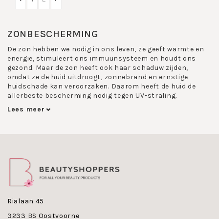
ZONBESCHERMING
De zon hebben we nodig in ons leven, ze geeft warmte en
energie, stimuleert ons immuunsysteem en houdt ons
gezond. Maar de zon heeft ook haar schaduw zijden,
omdat ze de huid uitdroogt, zonnebrand en ernstige
huidschade kan veroorzaken. Daarom heeft de huid de
allerbeste bescherming nodig tegen UV-straling.
Lees meer
Naast het gebruik van een zonbeschermings product zijn
er tien regels die helpen om een gezonde, mooie en goed
verzorgde huid te behouden:
Vermijd de middagzon
Ga bij sterke zonnestraling bij voorkeur i de
schaduw zitten
Bescherm uw huid met kleding
Bescherm het gebied rond de ogen
Rialaan 45
Bescherm de gedeelten van de huid die aan de zon
zijn blootgesteld met de juiste
3233 BS Oostvoorne