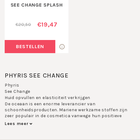
SEE CHANGE SPLASH
€19,47
€20,50
BESTELLEN
PHYRIS SEE CHANGE
Phyris
See Change
Huid opvullen en elasticiteit verkrijgen
De oceaan is een enorme leverancier van
schoonheidsproducten. Mariene werkzame stoffen zijn
zeer populair in de cosmetica vanwege hun positieve
effect op de huid.
Lees meer
See Change van Phyris is de eerste professionele
cosmeticalijn die consequent inzet op de blauwe evolutie.