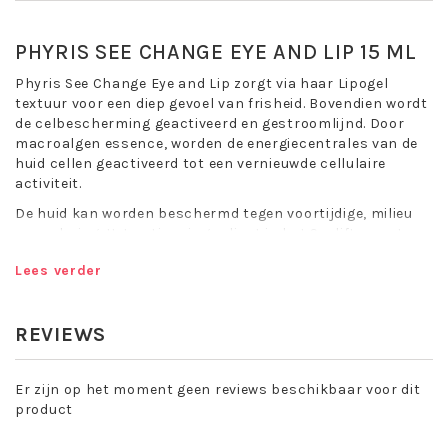
PHYRIS SEE CHANGE EYE AND LIP 15 ML
Phyris See Change Eye and Lip zorgt via haar Lipogel
textuur voor een diep gevoel van frisheid. Bovendien wordt
de celbescherming geactiveerd en gestroomlijnd. Door
macroalgen essence, worden de energiecentrales van de
huid cellen geactiveerd tot een vernieuwde cellulaire
activiteit.
De huid kan worden beschermd tegen voortijdige, milieu
veroudering. Het actieve ingredient in het Sealift vormt een
extra lift. De huid oogt direct gladder en jonger. De
Lees verder
gelijkmatigheid en helderheid wordt verhoogd met het
extract van de Blauwe microalgen. Het zijden acacia
extract verstevigt en lift de oogcontouren, ook de diepte
REVIEWS
van rimpels wordt verminderd.
EYE and LIP
Er zijn op het moment geen reviews beschikbaar voor dit
product
Verjongt en verstevigt.
Activeert de celbescherming en verstevigt de