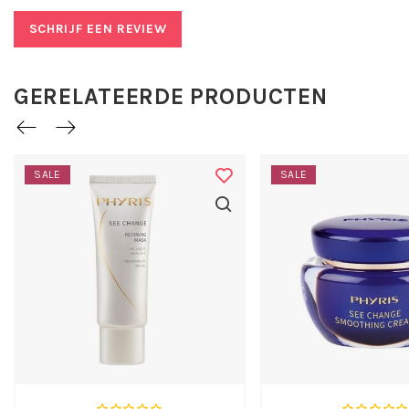
ooglidcontour.
Zorgt met een lipogel-textuur voor een diepgaand,
SCHRIJF EEN REVIEW
fris gevoel.
Vernieuwt, vult op en geeft het 3D-netwerk van de
huid zijn natuurlijke elasticiteit terug.
GERELATEERDE PRODUCTEN
Toepassing Phyris See Change Eye and
Lip:
Breng na de reiniging en de Somi van uw keuze, een
SALE
SALE
hoeveelheid Phyris See Change Eye and Lip ter grootte van
een parel aan op de ogen en lippen en klop zachtjes in.
Breng vervolgens een bijpassend gezichtsverzorging
product aan.
Werkstoffen:
Blue Evolution Essences
- de
Blue Evolution Essences zijn een
maritiem trio van werkzame
stoffen en bestaan uit de
volgende biotechnologisch