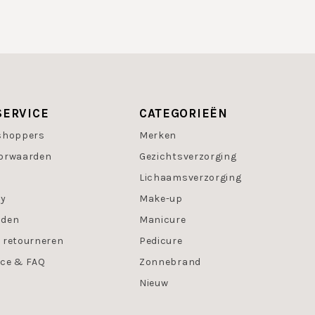
SERVICE
CATEGORIEËN
shoppers
Merken
orwaarden
Gezichtsverzorging
Lichaamsverzorging
cy
Make-up
oden
Manicure
 retourneren
Pedicure
ice & FAQ
Zonnebrand
Nieuw