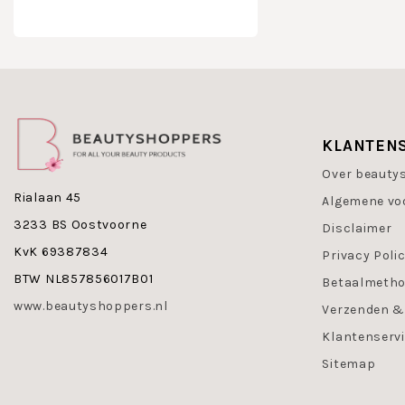
KLANTEN
Over beauty
Rialaan 45
Algemene vo
3233 BS Oostvoorne
Disclaimer
KvK 69387834
Privacy Poli
BTW NL857856017B01
Betaalmeth
www.beautyshoppers.nl
Verzenden &
Klantenserv
Sitemap