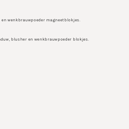
er en wenkbrauwpoeder magneetblokjes.
aduw, blusher en wenkbrauwpoeder blokjes.
chillende oogschaduwblokjes, of creeer je eigen make-up
bodem van de Beautybox is magnetisch, waardoor je
en. Met de John van G Beautybox heb je altijd je favoriete
andtas!
n/of de nieuwste modekleuren.