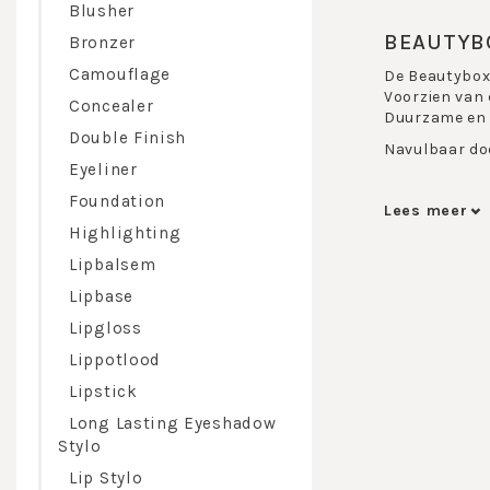
Blusher
BEAUTYB
Bronzer
Camouflage
De Beautybox
Voorzien van 
Concealer
Duurzame en m
Double Finish
Navulbaar do
Eyeliner
Foundation
Stel zelf een
Lees meer
doosje door o
Highlighting
gemakkelijk d
Lipbalsem
make-up en ge
Lipbase
Je combineert
Lipgloss
De Beautyb
Lippotlood
Voor 2,3,4,6 e
Lipstick
Maak nu kenn
Long Lasting Eyeshadow
Stylo
Lip Stylo