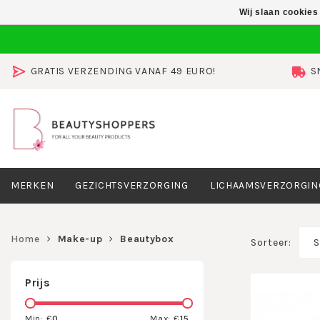
Wij slaan cookies
GRATIS VERZENDING VANAF 49 EURO!
S
MERKEN
GEZICHTSVERZORGING
LICHAAMSVERZORGIN
Home
Make-up
Beautybox
Sorteer:
S
Prijs
Min: €
0
Max: €
15