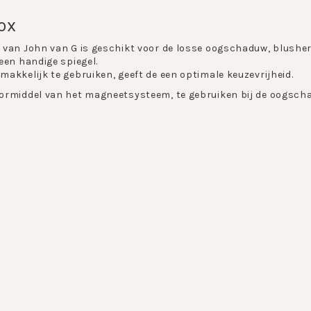
OX
 van John van G is geschikt voor de losse oogschaduw, blush
een handige spiegel.
akkelijk te gebruiken, geeft de een optimale keuzevrijheid.
ormiddel van het magneetsysteem, te gebruiken bij de oogsch
 make-up doos samen. Het make up doosje biedt ruimt voor vers
ok een blusher of poeder aan de Beautybox toe te voegen. De 
e make-up blokjes kunt bevestigen zonder dat ze gaan verschuiv
liefde kleuren bij de hand. Handig voor op reis of voor in de h
 je favoriete kleuren, vervangt deze gemakkelijk voor andere e
ox is verkrijgbaar in diverse formaten:
n 8 blokjes.
is met de John van G Beautybox !