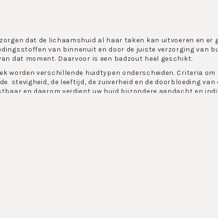
zorgen dat de lichaamshuid al haar taken kan uitvoeren en er g
dingsstoffen van binnenuit en door de juiste verzorging van bu
van dat moment. Daarvoor is een badzout heel geschikt.
ek worden verschillende huidtypen onderscheiden. Criteria om dit
de stevigheid, de leeftijd, de zuiverheid en de doorbloeding van 
stbaar en daarom verdient uw huid bijzondere aandacht en indi
gredienten creeren een effectieve verzorgende formule, die o
 helpt uw huid haar natuurlijke balans in stand te houden, opdat
neiging om het gezicht goed te verzorgen en de verzorging va
 het lichaam toch voornamelijk is ingepakt.
lichaam heeft verzorging nodig, het lichaam wordt immers ook b
 airco en zonnestralen. Hierdoor droogt de lichaamshuid uit.
 een heerlijk badzout?
eeft verschillende soorten een badzout in het a
, afhankelijk van de temperatuur een heel verschillende uitwer
tot 30 graden heeft het een tonieferende en stimulerende werki