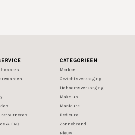
SERVICE
CATEGORIEËN
shoppers
Merken
orwaarden
Gezichtsverzorging
Lichaamsverzorging
cy
Make-up
oden
Manicure
 retourneren
Pedicure
ice & FAQ
Zonnebrand
Nieuw