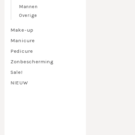
van 31 
Mannen
van 35 
van 37 t
Overige
Temperaturen 
temperaturen 
Make-up
Manicure
Pedicure
Zonbescherming
Sale!
NIEUW