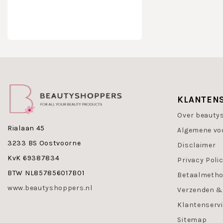
KLANTEN
Over beauty
Rialaan 45
Algemene vo
3233 BS Oostvoorne
Disclaimer
KvK 69387834
Privacy Poli
BTW NL857856017B01
Betaalmeth
www.beautyshoppers.nl
Verzenden &
Klantenserv
Sitemap