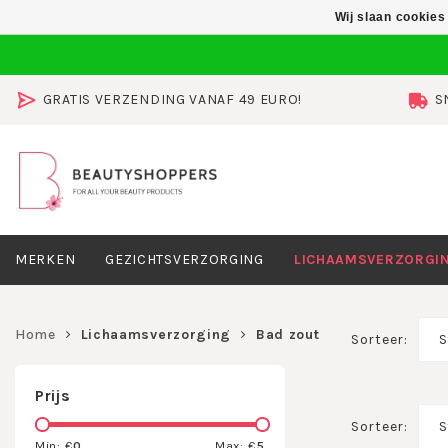
Wij slaan cookies
GRATIS VERZENDING VANAF 49 EURO!
S
MERKEN
GEZICHTSVERZORGING
LICHAAMSVERZORGI
Home
Lichaamsverzorging
Bad zout
Sorteer:
S
Prijs
Sorteer:
S
Min: €
0
Max: €
5