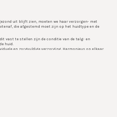
ezond uit blijft zien, moeten we haar verzorgen- met
itenaf, die afgestemd moet zijn op het huidtype en de
 vast te stellen zijn de conditie van de talg- en
de huid.
viduele en zorgvuldige verzorging. Harmonieus op elkaar
ptimale verdraagzaamheid garandeert met duidelijk merkbare
 zij mooi en gezond blijft.
n ons lichaam verzorgen we doorgaans wat minder, zeker in
lootgesteld aan allerlei weers- en milieu invloeden,
 Wat werkt er meer ontspannende, voedend dan een weldadig
ssortiment.
king:
ng.