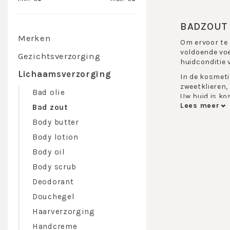
BADZOUT
Merken
Om ervoor te 
voldoende voe
Gezichtsverzorging
huidconditie 
Lichaamsverzorging
In de kosmeti
zweetklieren, 
Bad olie
Uw huid is ko
Lees meer
afgestemde in
Bad zout
resultaten. U
Body butter
We hebben de 
Body lotion
de winter als
Body oil
Maar ook het 
verwarming en
Body scrub
warm bad met
Deodorant
Biomaris h
Douchegel
Een bad heeft
Haarverzorging
van 25 
Handcreme