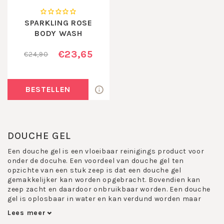
SPARKLING ROSE
BODY WASH
€23,65
€24,90
BESTELLEN
DOUCHE GEL
Een douche gel is een vloeibaar reinigings product voor
onder de docuhe. Een voordeel van douche gel ten
opzichte van een stuk zeep is dat een douche gel
gemakkelijker kan worden opgebracht. Bovendien kan
zeep zacht en daardoor onbruikbaar worden. Een douche
gel is oplosbaar in water en kan verdund worden maar
wordt op een gegeven moment waterdun waardoor hij niet
Lees meer
meer goed is op te brengen. Verder droogt een douche gel