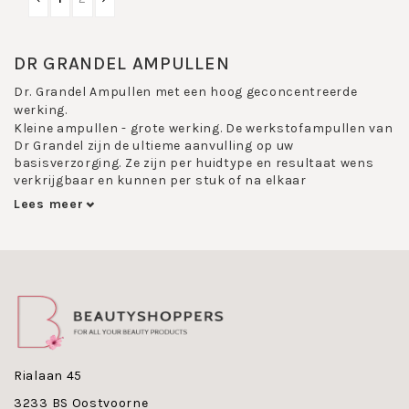
DR GRANDEL AMPULLEN
Dr. Grandel Ampullen met een hoog geconcentreerde
werking.
Kleine ampullen - grote werking. De werkstofampullen van
Dr Grandel zijn de ultieme aanvulling op uw
basisverzorging. Ze zijn per huidtype en resultaat wens
verkrijgbaar en kunnen per stuk of na elkaar
gecombineerd aangebracht worden.
Lees meer
Heeft je huid behoefte aan meer vitaliteit, weerstand en
glans? Gebruik dan een geconcentreerd
verzorgingsproduct met specifieke en krachtige
werkstoffen. Vaak is een ampul met een bijzondere
eigenschap om de huid te hydrateren of te voeden dan het
aangewezen product.
Ampullen zijn vaak het paradepaardje van de
huidverzorging. Alle overbodige stoffen worden er uit
gehaald waardoor enkel de zeer waardevolle en actieve
Rialaan 45
ingredienten overblijven. Ze worden gebruikt als
3233 BS Oostvoorne
alternatief of in aanvulling op cremes.