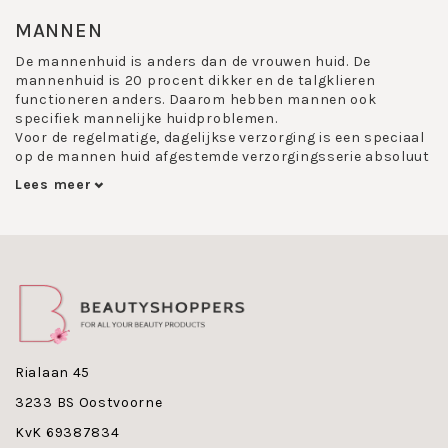
MANNEN
De mannenhuid is anders dan de vrouwen huid. De
mannenhuid is 20 procent dikker en de talgklieren
functioneren anders. Daarom hebben mannen ook
specifiek mannelijke huidproblemen.
Voor de regelmatige, dagelijkse verzorging is een speciaal
op de mannen huid afgestemde verzorgingsserie absoluut
noodzakelijk.
Lees meer
Voor de mannen hebben Biomaris, Decaar, Dr
Eckstein, Medex, Nouvital en Retinol een
eigen lijn ontwikkeld:
Biomaris Men:
Biomaris Men 24h Moitsurizing Cream Nature - een
Rialaan 45
hoogwaardig verzorgingsproduct voor de man, met
3233 BS Oostvoorne
tal van mineralen en sporenelementen uit de zee.
Biomaris Men 3 in 1 Shower Gel Nature - een pH-
KvK 69387834
neutrale gel die de lichaamshuid grondig reinigt.