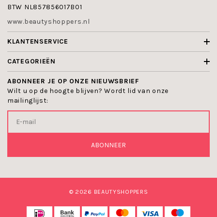
BTW NL857856017B01
Revitaliseert, hydrateert en heeft een aangename
geur.
www.beautyshoppers.nl
Biomaris Men After Shave tonic Nature- een
scheerlotion welke kalmeert en verzorgt. Deze
KLANTENSERVICE
versterkende en verkoelende tonic is bovendien
vochtregulerend.
CATEGORIEËN
Biomaris Men After Shave Balm Nature - Kalmeert de
huid na het scheren, heeft een licht verkoelend
ABONNEER JE OP ONZE NIEUWSBRIEF
effect, biedt hydratatie en beschermt de huid tegen
Wilt u op de hoogte blijven? Wordt lid van onze
negatieve milieu-invloeden.
mailinglijst:
Biomaris 24h Deodorant Nature - Vermindert
transpiratie en is effectief tot 24 uur. Remt de
bacteriele ontbinding van zweet, waardoor
lichaamsgeur wordt voorkomen. Beschermt de huid
tegen negatieve milieu-invloeden.
ABONNEER
Dr Eckstein Men:
Dr Eckstein Men Shower Gel - een rijke en
verzorgende douchegel voor gebruik voor het
scheren, als body wash en als shampoo.
© 2026 BEAUTYSHOPPERS
Dr Eckstein Men Shaving Oil - zorgt ervoor dat de
baardharen zachter en soepel aanvoelen, terwijl de