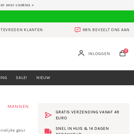
er over cookies »
0 TEVREDEN KLANTEN
98% BEVEELT ONS AAN
0
INLOGGEN
ING
SALE!
NIEUW
MANNEN
GRATIS VERZENDING VANAF 49
EURO
SNEL IN HUIS & 14 DAGEN
nelijke geur