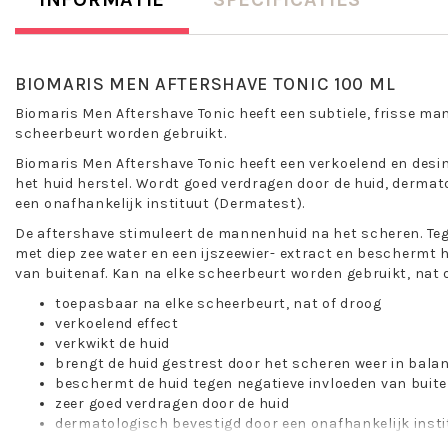
BIOMARIS MEN AFTERSHAVE TONIC 100 ML
Biomaris Men Aftershave Tonic heeft een subtiele, frisse man
scheerbeurt worden gebruikt.
Biomaris Men Aftershave Tonic heeft een verkoelend en desin
het huid herstel. Wordt goed verdragen door de huid, derma
een onafhankelijk instituut (Dermatest).
De aftershave stimuleert de mannenhuid na het scheren. Tegel
met diep zee water en een ijszeewier- extract en beschermt 
van buitenaf. Kan na elke scheerbeurt worden gebruikt, nat o
toepasbaar na elke scheerbeurt, nat of droog
verkoelend effect
verkwikt de huid
brengt de huid gestrest door het scheren weer in bala
beschermt de huid tegen negatieve invloeden van buit
zeer goed verdragen door de huid
dermatologisch bevestigd door een onafhankelijk inst
van nature vrij van: kleurstoffen, conventionele emulg