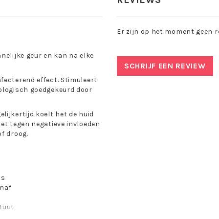
Er zijn op het moment geen r
nelijke geur en kan na elke
SCHRIJF EEN REVIEW
fecterend effect. Stimuleert
tologisch goedgekeurd door
ijkertijd koelt het de huid
het tegen negatieve invloeden
f droog.
ns
enaf
ituut
atoren, oppervlakteactieve