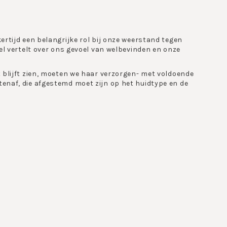
ertijd een belangrijke rol bij onze weerstand tegen
eel vertelt over ons gevoel van welbevinden en onze
t blijft zien, moeten we haar verzorgen- met voldoende
tenaf, die afgestemd moet zijn op het huidtype en de
 vast te stellen zijn de conditie van de talg- en
de huid.
iduele en zorgvuldige verzorging met de juiste
en creeren een effectieve verzorgende formule, die
helpt uw huid haar natuurlijke balans in stand te houden,
n ons lichaam verzorgen we doorgaans wat minder, zeker in
lootgesteld aan allerlei weers- en milieu invloeden,
roducten ontwikkeld zoals verstevigende producten voor