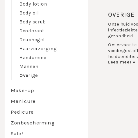
Body lotion
Body oil
OVERIGE
Body scrub
Onze huid voo
infectieziekt
Deodorant
gezondheid.
Douchegel
Om ervoor te 
Haarverzorging
voedingsstoff
huidconditie
Handcreme
Lees meer
In de kosmeti
Mannen
zweetklieren, 
Overige
Uw huid is ko
lichaamsverzo
optimale verd
Make-up
opdat zij mooi
Manicure
We hebben de 
de winter als
Pedicure
Maar ook het 
Zonbescherming
verwarming e
Daarom is er 
Sale!