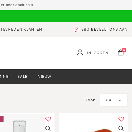
er over cookies »
0 TEVREDEN KLANTEN
98% BEVEELT ONS AAN
0
INLOGGEN
MING
SALE!
NIEUW
Toon:
24
E