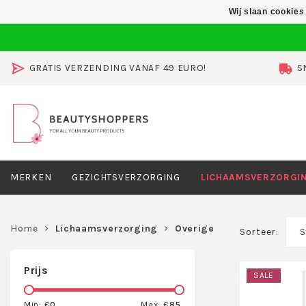
Wij slaan cookies
GRATIS VERZENDING VANAF 49 EURO!
S
MERKEN
GEZICHTSVERZORGING
LICHAAMSVERZORGI
Home
Lichaamsverzorging
Overige
Sorteer:
S
Prijs
SALE
Min: €
0
Max: €
85