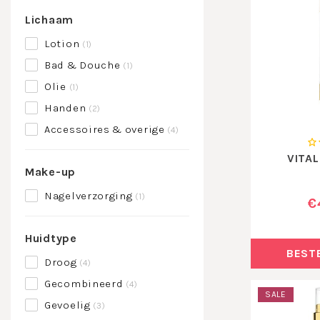
Lichaam
Lotion
(1)
Bad & Douche
(1)
Olie
(1)
Handen
(2)
Accessoires & overige
(4)
VITA
Make-up
Nagelverzorging
(1)
€
Huidtype
BEST
Droog
(4)
Gecombineerd
(4)
SALE
Gevoelig
(3)