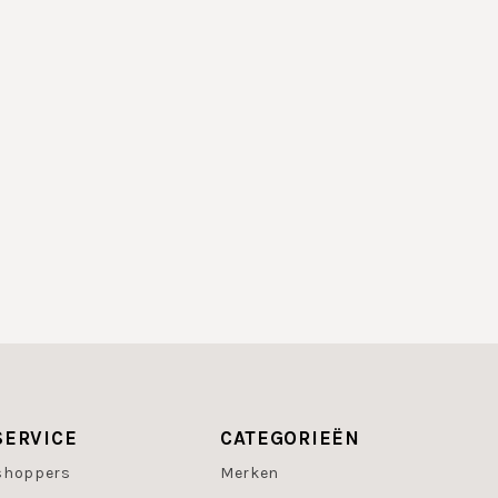
 en buste, lipverzorging, verzorgingsproducten voor het decol
amsverzorgings producten hebben diverse eigenschappen: hydra
nde merken hebben overige lichaamsproducte
s
tein
del
s
SERVICE
CATEGORIEËN
shoppers
Merken