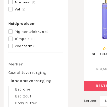
Normaal
(4)
Vet
(3)
Huidprobleem
Pigmentvlekken
(1)
Rimpels
(2)
Vochtarm
(1)
SEE CH
Merken
€20,5
Gezichtsverzorging
Lichaamsverzorging
BEST
Bad olie
Bad zout
Sorteer:
S
Body butter