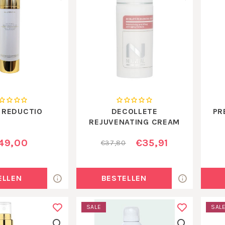
L REDUCTIO
DECOLLETE
PR
REJUVENATING CREAM
49,00
€35,91
€37,80
ELLEN
BESTELLEN
SALE
SAL