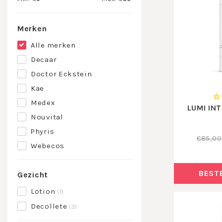
Merken
Alle merken
Decaar
Doctor Eckstein
Kae
Medex
LUMI IN
Nouvital
Phyris
€85,00
Webecos
BEST
Gezicht
Lotion
(1)
Decollete
(3)