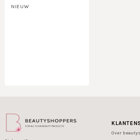
benen, billen
NIEUW
Overige licha
De volge
Biomari
Dr Ecks
Dr Gran
Phyris
Kae
Webeco
KLANTEN
Over beauty