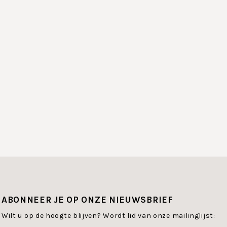
lete en een scrub handschoen.
teren, voeden, verstevigen en liften.
n in hun assortiment:
ABONNEER JE OP ONZE NIEUWSBRIEF
Wilt u op de hoogte blijven? Wordt lid van onze mailinglijst: