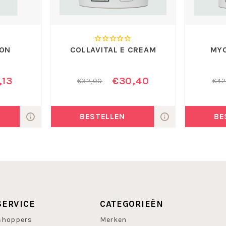
etearyl isononanoate,
a/ quercus lusitanicak
ol, dimethicone, allantoin,
hanol, fragrance.
ION
COLLAVITAL E CREAM
MY
,13
€30,40
€32,00
€42
BESTELLEN
BE
SERVICE
CATEGORIEËN
shoppers
Merken