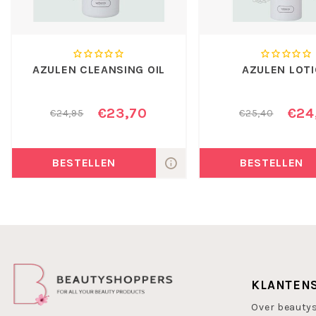
Aqua, propylen glycol, dicaprylyl ether, glyceryl stearate, c
ceteareth-22/palmeth-2, terminalia catappa/sambucus nigr
retinyl palmitate, diglycerin/glycose, tocopherol, cetylalcoh
methyl-, propyl-, butyl-, ethyl-, isobutylparaben, phenoxyet
Maak nu kennis met Webecos Neck and Decollete Liquid !
AZULEN CLEANSING OIL
AZULEN LOT
€23,70
€24
€24,95
€25,40
BESTELLEN
BESTELLEN
KLANTEN
Over beauty