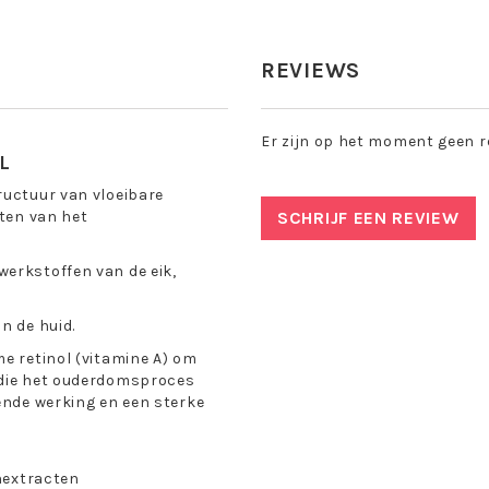
REVIEWS
Er zijn op het moment geen r
L
ructuur van vloeibare
cten van het
SCHRIJF EEN REVIEW
werkstoffen van de eik,
n de huid.
me retinol (vitamine A) om
 die het ouderdomsproces
ende werking en een sterke
nextracten