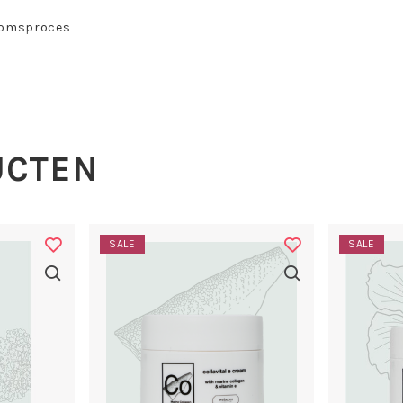
rdomsproces
quid:
en op het gezicht en de hals
UCTEN
enzymen in de huid en vormt
SALE
SALE
schappelijk aangetoond dat
rimpels kan verminderen. Het
 huidcellen van binnenuit. Het
ger en rimpels worden minder
oorning wordt tegengegaan