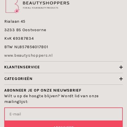
De volgende merken hebben getinte
dagcremes en BB cremes in het assortiment:
Biomaris
Rialaan 45
Decaar
3233 BS Oostvoorne
Dr Eckstein
Dr Grandel
KvK 69387834
Dr Tadlea
BTW NL857856017B01
John van G
Medex
www.beautyshoppers.nl
Phyris
Webecos
KLANTENSERVICE
CATEGORIEËN
ABONNEER JE OP ONZE NIEUWSBRIEF
Wilt u op de hoogte blijven? Wordt lid van onze
mailinglijst: