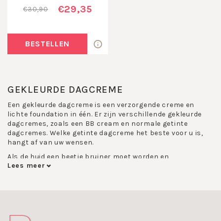
€29,35
€30,90
BESTELLEN
GEKLEURDE DAGCREME
Een gekleurde dagcreme is een verzorgende creme en
lichte foundation in één. Er zijn verschillende gekleurde
dagcremes, zoals een BB cream en normale getinte
dagcremes. Welke getinte dagcreme het beste voor u is,
hangt af van uw wensen.
Als de huid een beetje bruiner moet worden en
Lees meer
tegelijkertijd intens gevoed, dan is een getinte dagcrem de
oplossing. Getinte dagcremes geven de huid een lichte
teint. Een BB cream wordt gebruikt wanneer er
onzuiverheden op de huid verborgen moeten worden. Een
BB cream zit tussen een gewone getinte dagcreme en
foundation in. Alle cremes verzorgen de huid intensief.