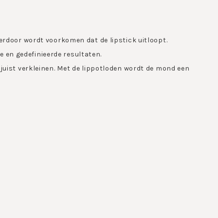
ierdoor wordt voorkomen dat de lipstick uitloopt.
 en gedefinieerde resultaten.
f juist verkleinen. Met de lippotloden wordt de mond een
isbaar beautyproduct is! Het maakt van de mond een echte
ppenstift te passen.