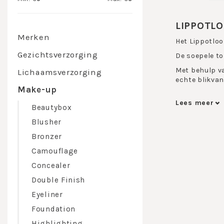
LIPPOTL
Merken
Het Lippotloo
Gezichtsverzorging
De soepele to
Met behulp va
Lichaamsverzorging
echte blikvan
Make-up
Het Lippot
Lees meer
Beautybox
De lipli
Blusher
Voorkom
De lipp
Bronzer
De lipp
Camouflage
Ongelij
Concealer
Een lippotloo
blikkenvange
Double Finish
Eyeliner
De Lippotlode
Foundation
John van G he
Highlighting