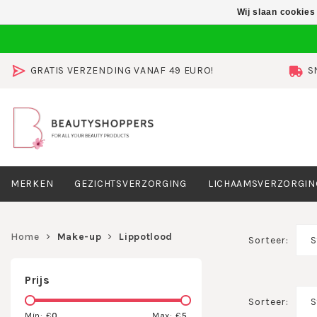
Wij slaan cookies
GRATIS VERZENDING VANAF 49 EURO!
S
MERKEN
GEZICHTSVERZORGING
LICHAAMSVERZORGIN
Home
Make-up
Lippotlood
Sorteer:
S
Prijs
Sorteer:
S
Min: €
0
Max: €
5