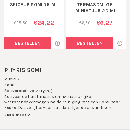
SPICEUP SOMI 75 ML
TERMASOMI GEL
MINIATUUR 20 ML
€24,22
€6,27
€25,50
€6,60
BESTELLEN
BESTELLEN
PHYRIS SOMI
PHYRIS
Somi
Activerende verzorging
Activeer de huidfuncties en uw natuurlijke
weerstandsvermogen na de reiniging met een Somi naar
keuze. Dat zorgt ervoor dat de volgende cosmetische
verzorging nog efficienter, verdraagzamer en
Lees meer
langaanhoudender wordt.
De Somi-producten vormen de tweede fase van de 3-