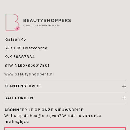
fasen-verzorging van Phyris en activeren de huidfuncties.
Sensisomi Balm, Ultrasomi Fluid, Termasomi Gel en
Termasomi Spray zijn bijzondere producten van Phyris en
behoren tot de bestsellers van Cosmetic Gallery.
Gerichte activering met een Somi van Phyris: in fase 2 -
het hart van het unieke 3-fasen zorgconcept van Phyris -
worden huidfuncties specifiek geactiveerd om de latere
Rialaan 45
verzorging nog effectiever en verdraagbaar te maken.
3233 BS Oostvoorne
Wat is een somi? Een somi vormt fase 2 van het 3-
KvK 69387834
fasenconcept van Phyris en activeert de huidfuncties.
BTW NL857856017B01
De bestsellers: The Somis van Phyris
www.beautyshoppers.nl
De Somis vormen het hart van het 3-fasenconcept van
Phyris en behoren tot de bestsellers van Phyris. Ontdek
KLANTENSERVICE
wat er bijzonder is aan de Somis van Phyris, hoe u de
Somis het beste kunt gebruiken en waarom onze klanten
CATEGORIEËN
van deze producten houden.
De Somis van Phyris - de zorgjoker in cosmetica.
ABONNEER JE OP ONZE NIEUWSBRIEF
Wilt u op de hoogte blijven? Wordt lid van onze
Met de populaire Somis biedt Phyris vier zorggenoten die
mailinglijst:
inspireren: omdat de zorgjokers fase 2 vormen bij Phyris
en bekend staan ​​om het activeren van de huid en het