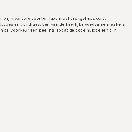
n wij meerdere soorten luxe maskers (gelmaskers,
dtypes en condities. Een van de heerlijke voedzame maskers
n bij voorkeur een peeling, zodat de dode huidcellen zijn
kken. De perfecte manier om je huid eens extra te verwennen
lle huidtypen en zijn allen gunstig geprijsd op