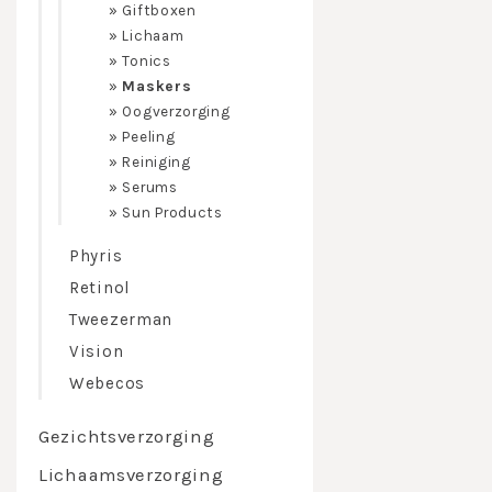
»
Giftboxen
»
Lichaam
»
Tonics
»
Maskers
»
Oogverzorging
»
Peeling
»
Reiniging
»
Serums
»
Sun Products
Phyris
Retinol
Tweezerman
Nouvital heef
Vision
Webecos
Algae G
gecombi
Aloe Ve
Gezichtsverzorging
Voor el
Cerelest
Lichaamsverzorging
het hui