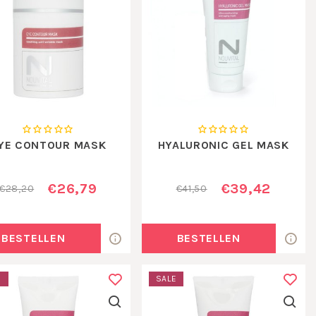
YE CONTOUR MASK
HYALURONIC GEL MASK
€26,79
€39,42
€28,20
€41,50
BESTELLEN
BESTELLEN
E
SALE