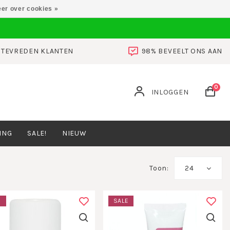
er over cookies »
0 TEVREDEN KLANTEN
98% BEVEELT ONS AAN
0
INLOGGEN
ING
SALE!
NIEUW
Toon:
24
E
SALE