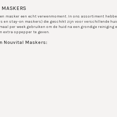
L MASKERS
 een masker een echt verwenmoment. In ons assortiment hebbe
en stay-on maskers) die geschikt zijn voor verschillende hui
2 maal per week gebruiken om de huid na een grondige reiniging e
en extra oppepper te geven.
 Nouvital Maskers:
er bevatten extra werkzame stoffen die tot diep in de huid tre
en moment voor jezelf te nemen. Nouvital Maskers zijn er voor a
ers!