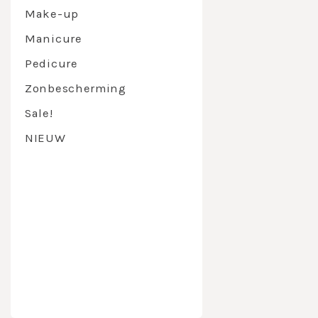
Chocola
Make-up
het proc
Manicure
coupero
Collage
Pedicure
huidver
Nouvital
Zonbescherming
huidstr
Deep Cl
Sale!
een vett
Eye Con
NIEUW
huidtonu
acne hu
Moistur
vochtarm
Phytoce
tegen vr
Revital 
Toepassing N
inwerken en 
nemen, de hui
Alle Nouvital