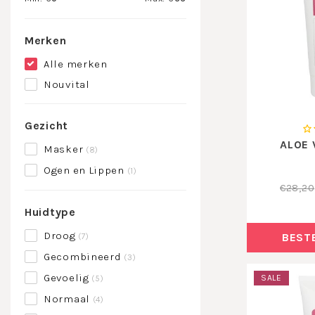
Merken
Alle merken
Nouvital
Gezicht
ALOE 
Masker
(8)
Ogen en Lippen
(1)
€28,20
Huidtype
Droog
BEST
(7)
Gecombineerd
(3)
Gevoelig
SALE
(5)
Normaal
(4)