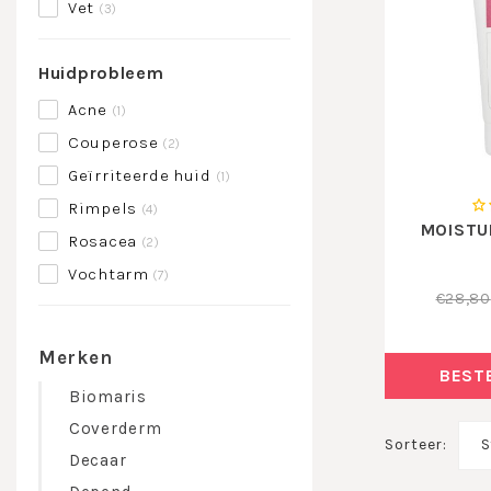
Vet
(3)
Huidprobleem
Acne
(1)
Couperose
(2)
Geïrriteerde huid
(1)
Rimpels
(4)
MOISTU
Rosacea
(2)
Vochtarm
(7)
€28,80
Merken
BEST
Biomaris
Coverderm
Sorteer:
S
Decaar