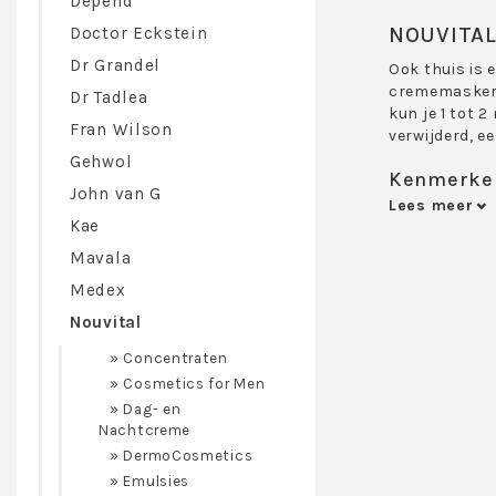
Depend
NOUVITA
Doctor Eckstein
Dr Grandel
Ook thuis is
crememaskers 
Dr Tadlea
kun je 1 tot 
Fran Wilson
verwijderd, e
Gehwol
Kenmerken
John van G
Lees meer
Nouvital mask
Kae
en ook even e
Beautyshopp
Mavala
Medex
Nouvital
»
Concentraten
»
Cosmetics for Men
»
Dag- en
Nachtcreme
»
DermoCosmetics
»
Emulsies