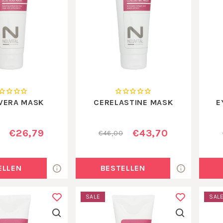
VERA MASK
CERELASTINE MASK
E
€26,79
€43,70
€46,00
ELLEN
BESTELLEN
SALE
SAL