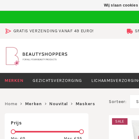
Wij slaan cookies
GRATIS VERZENDING VANAF 49 EURO!
S
MERKEN
GEZICHTSVERZORGING
LICHAAMSVERZORGIN
Sorteer:
S
Home
Merken
Nouvital
Maskers
SALE
Prijs
Min: €
0
Max: €
55