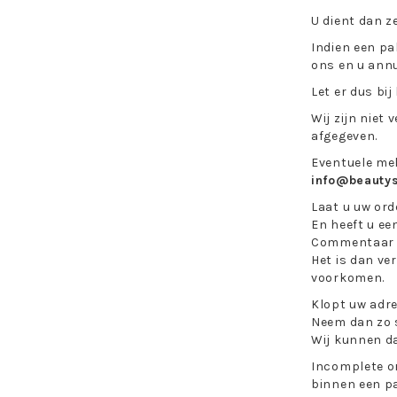
U dient dan z
Indien een pa
ons en u annu
Let er dus bij
Wij zijn niet
afgegeven.
Eventuele mel
info@beautys
Laat u uw ord
En heeft u een
Commentaar al
Het is dan ve
voorkomen.
Klopt uw adre
Neem dan zo s
Wij kunnen da
Incomplete or
binnen een p