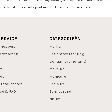
 zijn kunt u vanzelfsprekend ook contact opnemen.
SERVICE
CATEGORIEËN
shoppers
Merken
orwaarden
Gezichtsverzorging
Lichaamsverzorging
cy
Make-up
oden
Manicure
 retourneren
Pedicure
ice & FAQ
Zonnebrand
Nieuw