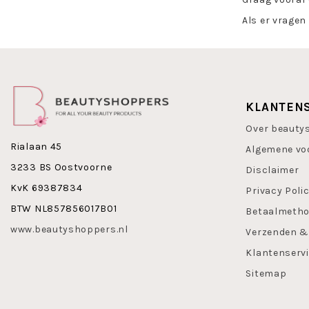
Als er vragen
KLANTEN
Over beauty
Rialaan 45
Algemene vo
3233 BS Oostvoorne
Disclaimer
KvK 69387834
Privacy Poli
BTW NL857856017B01
Betaalmeth
www.beautyshoppers.nl
Verzenden &
Klantenserv
Sitemap