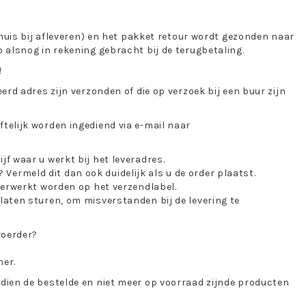
thuis bij afleveren) en het pakket retour wordt gezonden naar
 alsnog in rekening gebracht bij de terugbetaling.
!
erd adres zijn verzonden of die op verzoek bij een buur zijn
telijk worden ingediend via e-mail naar
f waar u werkt bij het leveradres.
? Vermeld dit dan ook duidelijk als u de order plaatst.
verwerkt worden op het verzendlabel.
laten sturen, om misverstanden bij de levering te
voerder?
ner.
dien de bestelde en niet meer op voorraad zijnde producten