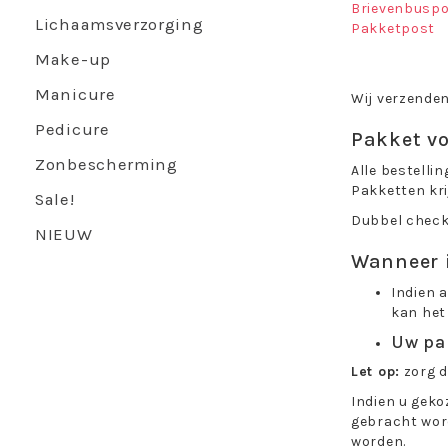
Brievenbusp
Lichaamsverzorging
Pakketpost
Make-up
Manicure
Wij verzenden
Pedicure
Pakket v
Zonbescherming
Alle bestelli
Pakketten kr
Sale!
Dubbel check 
NIEUW
Wanneer 
Indien a
kan het
Uw pak
Let op:
zorg d
Indien u geko
gebracht word
worden.