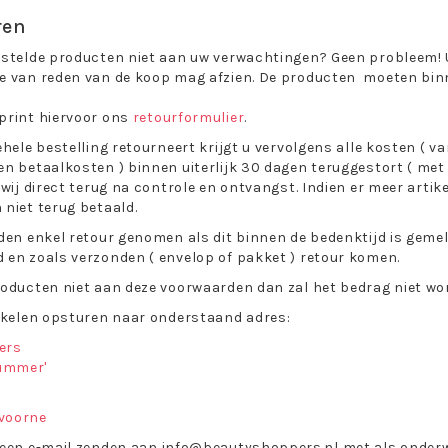
ren
stelde producten niet aan uw verwachtingen? Geen probleem! U 
e van reden van de koop mag afzien. De producten moeten bin
print hiervoor ons
retourformulier
.
ehele bestelling retourneert krijgt u vervolgens alle kosten ( 
n betaalkosten ) binnen uiterlijk 30 dagen teruggestort ( met u
 wij direct terug na controle en ontvangst. Indien
er meer artike
niet terug betaald.
den enkel retour genomen als dit binnen de bedenktijd is gemeld
en zoals verzonden ( envelop of pakket ) retour komen.
oducten niet aan deze voorwaarden dan zal het bedrag niet wo
ikelen opsturen naar onderstaand adres:
ers
nummer'
voorne
 een e-mail zenden aan
info@beautyshoppers.nl
met als onder