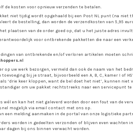
elf de kosten voor opnieuw verzenden te betalen.
kket niet tijdig wordt opgehaald bij een Post NL punt (na niet 
leert de bestelling, dan worden de verzendkosten van 5,95 euro
 het plaatsen van de order goed op, dat u het juiste adres invult
 verantwoordelijk voor ontbrekende pakketten die naar een verke
dingen van ontbrekende en/of verloren artikelen moeten schrif
hoppers.nl
er op uw werk bezorgen, vermeld dan ook de naam van het bedrij
 toevoeging bij je straat, bijvoorbeeld een A, B, C, kamer I of HS
s ‘drie keer kloppen, want de bel doet het niet’, kunnen niet 
rstandiger om uw pakket rechtstreeks naar een servicepunt te 
s wél en kan het niet geleverd worden door een fout van de ver
nel mogelijk via email contact met ons op.
n een melding aanmaken in de portal van onze logistieke part
ders worden in gedeelten verzonden of blijven even wachten in
aar dagen bij ons binnen verwacht worden.