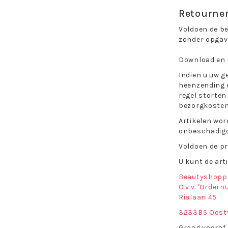
Retourne
Voldoen de be
zonder opgav
Download en 
Indien u uw g
heenzending e
regel storten
bezorgkosten 
Artikelen wor
onbeschadigd 
Voldoen de pr
U kunt de art
Beautyshopp
O.v.v. 'Order
Rialaan 45
3233BS Oost
Graag vooraf