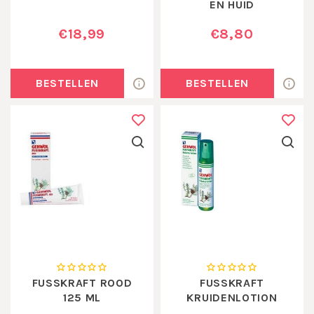
EN HUID
BESCHERMINGS
€18,99
€8,80
SPRAY
BESTELLEN
BESTELLEN
FUSSKRAFT ROOD
FUSSKRAFT
125 ML
KRUIDENLOTION