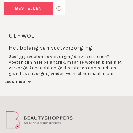
BESTELLEN
GEHWOL
Het belang van
voetverzorging
Geef jij je voeten de verzorging die ze verdienen?
Voeten zijn heel belangrijk, maar ze worden bijna niet
verzorgd. Aandacht en geld besteden aan hand- en
gezichtsverzorging vinden we heel normaal, maar
voeten worden door velen overgeslagen ondanks dat
Lees meer
ze elke dag toch behoorlijk belast worden. Dat is
jammer, want met een goede voetverzorging voelen je
voeten niet alleen lekkerder aan, ze zien er ook veel
beter uit.
GEHWOL
heeft een zeer uitgebreid assortiment aan
voetverzorgende producten en de kwaliteit ervan is
uitstekend.
De producten zorgen voor een complete voet en been