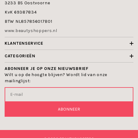
John van G Camouflage Potlood
- is een waterproof
3233 BS Oostvoorne
potlood om huidoneffenheden, zoals littekens en
KvK 69387834
rode vlekken te camoufleren. In 2 tinten.
John van G Camouflage Stick
- camoufleert
BTW NL857856017B01
huidoneffenheden, zoals littekens en rode vlekken.
In 3 tinten.
www.beautyshoppers.nl
John van G Lipstick Seal
- fixeert de lippenstift
zodat deze kiss/ en waterproof wordt en geen
KLANTENSERVICE
sporen nalaat op kopjes en glazen.
John van G Eyebrow Gel
- brengt de wenkbrauwen in
CATEGORIEËN
model en geeft, indien gewenst, kleur. In 4 tinten.
John van G Maskara
- zoals de Excellent Volume
ABONNEER JE OP ONZE NIEUWSBRIEF
Maskara, Excellent Volume Maskara Waterproof,
Wilt u op de hoogte blijven? Wordt lid van onze
Day and Night Maskara, Intense Dark Maskara, Lash
mailinglijst:
Care Night Repair Maskara, Mineral Maskara.
John van G heeft ook vele Lipsticks, lip potloden,
eyebrow potloden, eyeliner, eye pencils, eye
shadows, gezichts poeders in het assortiment.
Depend en Combinal
- zijn wimper/wenkbrauwverf
ABONNEER
dat in zwart, zwart-bruin en bruin verkrijgbaar is en
bedoeld is om zelf de winpers en wenkbrauwen te
verven.
CNC Lip Volume
- is een verfrissend licht en
verzorgend product dat zorgt voor betere hydratatie