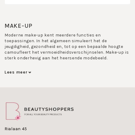
MAKE-UP
Moderne make-up kent meerdere functies en
toepassingen. In het algemeen simuleert het de
jeugdigheid, gezondheid en, tot op een bepaalde hoogte
camoufleert het vermoeidheidsverschijnselen. Make-up is
sterk onderhevig aan het heersende modebeeld.
Onder make-up vallen diverse uiteenlopende
Lees meer
make-up producten zoals:
John van G Make-up Base
- is een kleurloze,
transparante en ultrafijne creme voor het gezicht,
die dun wordt aangebracht onder de foundation. Dit
zorgt voor een gelijkmatige foundation met lange
houdbaarheid.
John van G Naturel Concealer
- is een
lichtreflecterende, luchtige camouflagestick met
een klein kwastje, welke de kritische plaatsen van de
Rialaan 45
huid egaliseert. In 2 tinten.