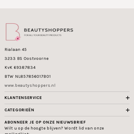
Medex heeft diverse reinigingsproducten in
het assortiment:
Medex Eye Make-up Remover
- een zachte
reinigingsmelk en speciaal ontworpen voor de
gevoelige en tere huid rond de ogen en daarnaast
ook goed te gebruiken bij contactlensdragers.
Medex Anti-Oxidant Prepare Foam
- een reinigende
Anti-Aging Foam dat de dode huidcellen verwijdert.
Rialaan 45
Preventief en herstellend voor epidermis, beschermt
tegen invloed van stressfactoren op de huid,
3233 BS Oostvoorne
herstellend en anti-aging, zorgt voor een langere
KvK 69387834
levensduur van huidcellen.
Medex Ablutio Milk
- een hoog gekwalificeerde
BTW NL857856017B01
reinigingsmilk, speciaal ontwikkeld om de gevoelige
en onreine huid te reinigen en niet te irriteren.
www.beautyshoppers.nl
Verwijdert overtollige talg zonder zeep en verwijdert
make-up bij acnehuid op de enige juiste manier.
KLANTENSERVICE
Medex Deep Clean
- een diep werkende
reinigingsmilk waardoor de nachtcreme optimaal in
CATEGORIEËN
de huid kan dringen en waardoor een beter resultaat
met de creme wordt verkregen.
ABONNEER JE OP ONZE NIEUWSBRIEF
Medex Lait Hydermios
- een hydrofiele reinigings
Wilt u op de hoogte blijven? Wordt lid van onze
milk, ook te gebruiken met wat water. Ideaal voor