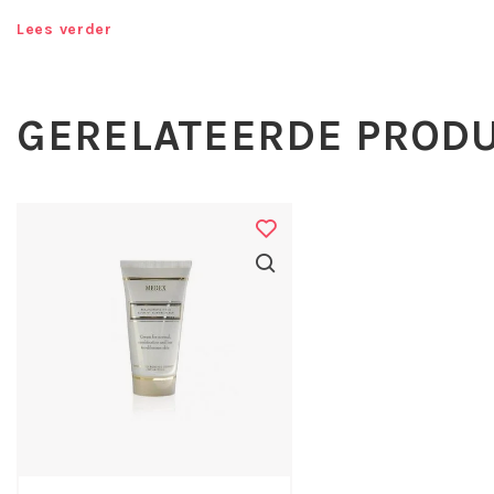
behoud van een zachte en soepele huid. Bevat geen parfum;
Lees verder
afkomstig van de natuurlijke etherische olie cananga odorat
Geschikt voor een normale, vochtarme en droge huid / verho
GERELATEERDE PROD
Toepassing Medex Lait Exfoliant:
Twee maal per week aanbrengen met vochtige vingers. Met r
bewegingen`scrubben. Bij dikkere huiden beginnen met dagel
gewenste resultaat bereikt is. Afspoelen met veel lauwwarm 
Werkstoffen:
Calendula Officinalis-Calendula/Goudsbloem
- natuur
ontstekingsremmende en antibacteriele eigenschappen. 
Nederland ook wel bekend onder de naam goudsbloem.
waarschijnlijk van het Latijnse woord Calendae, hetge
betekent. De Calendula bloeit nl. vele maanden achtere
Sinds de twaalfde eeuw wordt melding gemaakt van de
Calendula. Door de eeuwen heen werd het gebruikt in e
waaronder bij spijsverteringsstoornissen, eczeem en 
De rustgevende en ontstekingsremmende werking van C