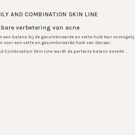
ILY AND COMBINATION SKIN LINE
tbare verbetering van acne
n een balans bij de gecombineerde en vette huid kan onmogelij
ijn voor een vette en gecombineerde huid van Decaar.
nd Combination Skin Line wordt de perfecte balans bereikt .
puistjes, pukkeltjes, mee-eters, en een vette of gecombineerde
van acne. Doordat er geen onnodige ingredienten zoals alcohol
ende en ontstekingsremmende werking. Het resultaat is een pra
y and Combination Skin Line bestaat uit 7 verschillende prod
pair Serum
ne Cream 24 hr
tic Mask
g Mask
ansing Gel Mask
ng Cleansing Gel
cing Cream 24 hr 50 ml en 15 ml