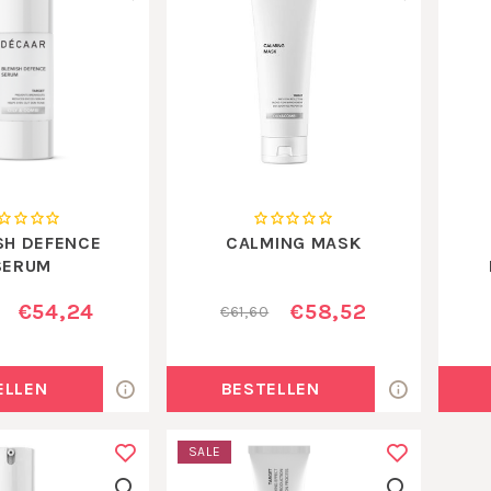
SH DEFENCE
CALMING MASK
SERUM
€54,24
€58,52
€61,60
ELLEN
BESTELLEN
SALE