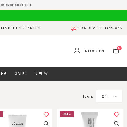
er over cookies »
0 TEVREDEN KLANTEN
98% BEVEELT ONS AAN
0
INLOGGEN
ING
SALE!
NIEUW
Toon:
24
E
SALE