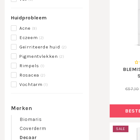
Huidprobleem
Acne
(9)
Eczeem
(2)
Geïrriteerde huid
(2)
Pigmentvlekken
(2)
Rimpels
(1)
BLEMI
Rosacea
(2)
Vochtarm
(1)
€57,10
Merken
BEST
Biomaris
Coverderm
SALE
Decaar