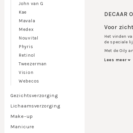
John van G
Kae
DECAAR O
Mavala
Voor zich
Medex
Het vinden va
Nouvital
de speciale l
Phyris
Met de Oily a
Retinol
Een huid met 
Lees meer
Tweezerman
vermindering 
direct kalmer
Vision
De Decaar Oil
Webecos
Acne re
Anti Ac
Gezichtsverzorging
Antisep
Calmin
Lichaamsverzorging
Pro Cle
Purifyi
Make-up
Rebalan
Manicure