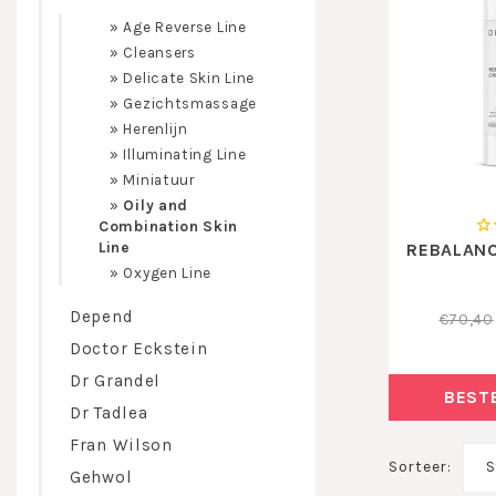
»
Age Reverse Line
»
Cleansers
»
Delicate Skin Line
»
Gezichtsmassage
»
Herenlijn
»
Illuminating Line
»
Miniatuur
»
Oily and
Combination Skin
Line
REBALANC
»
Oxygen Line
Depend
€70,40
Doctor Eckstein
Dr Grandel
BEST
Dr Tadlea
Fran Wilson
Sorteer:
S
Gehwol