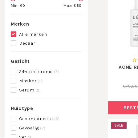
Min: €
0
Max: €
80
Merken
Alle merken
Decaar
Gezicht
ACNE R
24-uurs creme
(3)
Masker
(5)
€79,00
Serum
(2)
BEST
Huidtype
Gecombineerd
(5)
SALE
Gevoelig
(2)
Vet
(9)