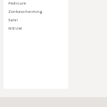
THE POWE
Pedicure
parrafine
Zonbescherming
Niet op d
Sale!
Maak nu kenn
NIEUW