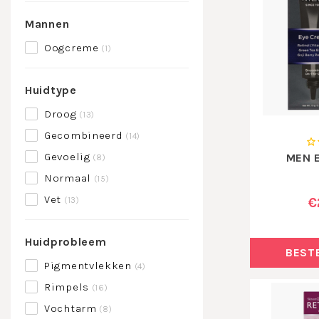
Mannen
Oogcreme
(1)
Huidtype
Droog
(13)
Gecombineerd
(14)
Gevoelig
MEN 
(8)
Normaal
(15)
Vet
€
(13)
Huidprobleem
BEST
Pigmentvlekken
(4)
Rimpels
(16)
Vochtarm
(8)