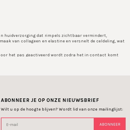
t in huidverzorging dat rimpels zichtbaar vermindert,
maak van collageen en elastine en versnelt de celdeling, wat
oor het pas geactiveerd wordt zodra het in contact komt
geminimaliseerd. Retinol-producten zijn geschikt voor zowel
is op huidverjonging, egalisering en herstel.
ie speciaal zijn ontwikkeld voor professionele toepassingen.
of pigmentvlekken – Retinol is een krachtig ingrediënt dat
ABONNEER JE OP ONZE NIEUWSBRIEF
Wilt u op de hoogte blijven? Wordt lid van onze mailinglijst:
in cosmetische producten is. Retinol is de zuiverste, meest
 zowel de opperhuid en de lederhuid om de huid van
ABONNEER
t de elasticiteit, zodat de huid er jonger en gladder uitziet.