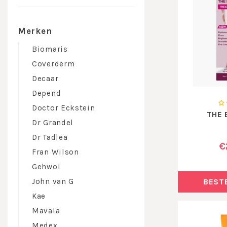
Merken
Biomaris
Coverderm
Decaar
Depend
Doctor Eckstein
THE 
Dr Grandel
Dr Tadlea
€
Fran Wilson
Gehwol
BEST
John van G
Kae
Mavala
Medex