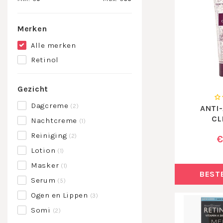
Merken
Alle merken
Retinol
Gezicht
Dagcreme
(2)
ANTI
CL
Nachtcreme
(1)
Reiniging
(2)
€
Lotion
(1)
Masker
(1)
BEST
Serum
(5)
Ogen en Lippen
(3)
Somi
(2)