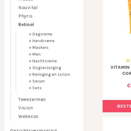
Nouvital
Phyris
Retinol
»
Dagcreme
»
Handcreme
»
Maskers
»
Men
»
Nachtcreme
VITAMIN
»
Oogverzorging
CO
»
Reiniging en Lotion
»
Serum
€
»
Sets
Tweezerman
BEST
Vision
Webecos
Gezichtsverzorging