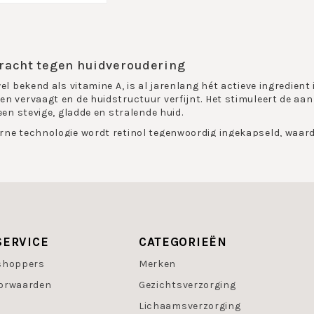
racht tegen huidveroudering
wel bekend als vitamine A, is al jarenlang hét actieve ingredien
n vervaagt en de huidstructuur verfijnt. Het stimuleert de aan
een stevige, gladde en stralende huid.
ne technologie wordt retinol tegenwoordig ingekapseld, waard
Zo wordt het effect gemaximaliseerd en het risico op irritatie 
ouwen en passen naadloos in een salonbehandeling die gericht 
jn van LdeL Cosmetics® biedt effectieve, opbouwbare formules d
t aan anti-aging, huidvernieuwing of het verminderen van acne 
ultaat biedt.
SERVICE
CATEGORIEËN
 Retinol
shoppers
Merken
fwel vitamine A, is aangetoond dat het een werkzaam ingredient 
orwaarden
Gezichtsverzorging
van natuurlijke vitamine A die gemakkelijk wordt opgenomen in
verjongen. Retinol verhoogt de productie van collageen en verhoog
Lichaamsverzorging