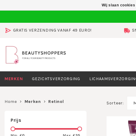
Wij slaan cookies
GRATIS VERZENDING VANAF 49 EURO!
S
MERKEN
GEZICHTSVERZORGING
LICHAAMSVERZORGIN
Home
Merken
Retinol
Sorteer:
M
Prijs
Min: €
0
Max: €
35