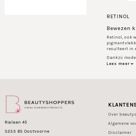
RETINOL
Bewezen k
Retinol, ook 
pigmentvlekke
resulteert in 
Dankzij moder
met de huid. 
Lees meer
mannen als vr
De Retinol-li
Of je nu werk
zichtbaar res
KLANTEN
Kenmerken
Over beauty
Van retinol o
Rialaan 45
Algemene vo
actieve vorm 
binnenuit te 
3233 BS Oostvoorne
Disclaimer