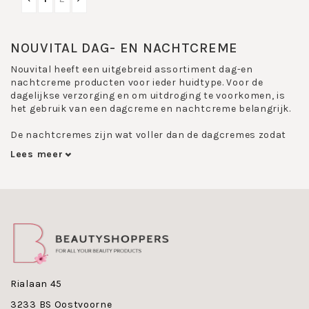
NOUVITAL DAG- EN NACHTCREME
Nouvital heeft een uitgebreid assortiment dag-en
nachtcreme producten voor ieder huidtype. Voor de
dagelijkse verzorging en om uitdroging te voorkomen, is
het gebruik van een dagcreme en nachtcreme belangrijk.
De nachtcremes zijn wat voller dan de dagcremes zodat
de huid zich kan herstellen en goed gevoed wordt
Lees meer
gedurende de nacht. Zorg er wel voor dat je de huid goed
reinigt en je make-up verwijdert alvorens je de dag- of
nachtcreme opbrengt.
Kenmerken Nouvital Dag- en Nachtcreme:
Nouvital dag- en nachtcremes zijn allemaal:
Hypoallergeen
Rialaan 45
Allergeenvrij geparfumeerd
3233 BS Oostvoorne
Vrij van minerale oliën