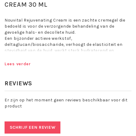
CREAM 30 ML
Nouvital Rejuvenating Cream is een zachte cremegel die
bedoeld is voor de verzorgende behandeling van de
gevoelige hals- en decollete huid.
Een bijzonder actieve werkstof,
deltaglucan/biosaccharide, verhoogt de elasticiteit en
stevigheid van de huid, werkt sterk hydraterend en
verbetert in aanzienlijke mate de huidstructuur.
Het polypeptide Argireline geeft met een botulineachtige
Lees verder
werking een glad huidrelief, daarbij ondersteund door de
adstringerende werking van eikextract.
Vitamine E gaat als sterke anti-oxidant huidveroudering
REVIEWS
tegen.
De huid wordt zichtbaar jonger en stralender en het effect
is langdurig.
Er zijn op het moment geen reviews beschikbaar voor dit
product
Nouvital Rejuvenating Cream verbetert aanzienlijk de
huidstructuur van hals en decollete, remt het
huidverouderingsproces en doet lijntjes en rimpels
SCHRIJF EEN REVIEW
afnemen.
Geschikt voor een droge of vochtarme huid, rijpere huid,