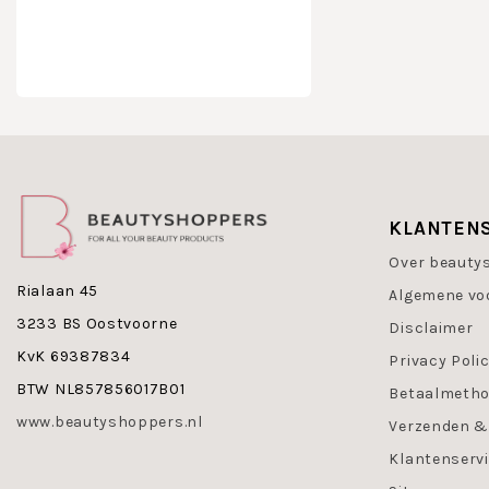
KLANTEN
Over beauty
Rialaan 45
Algemene vo
3233 BS Oostvoorne
Disclaimer
KvK 69387834
Privacy Poli
BTW NL857856017B01
Betaalmeth
www.beautyshoppers.nl
Verzenden &
Klantenserv