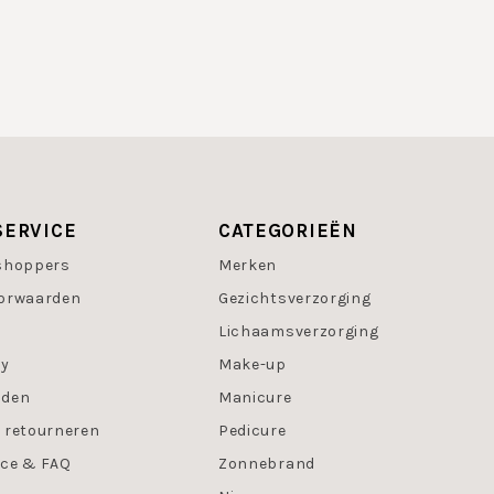
SERVICE
CATEGORIEËN
shoppers
Merken
orwaarden
Gezichtsverzorging
Lichaamsverzorging
cy
Make-up
oden
Manicure
 retourneren
Pedicure
ice & FAQ
Zonnebrand