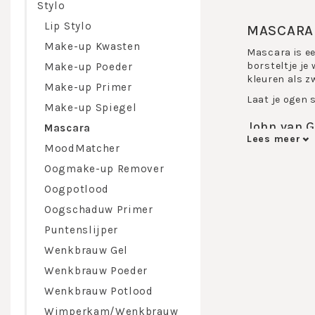
Stylo
Lip Stylo
MASCARA
Make-up Kwasten
Mascara is ee
borsteltje je
Make-up Poeder
kleuren als z
Make-up Primer
Laat je ogen 
Make-up Spiegel
John van G
Mascara
blauw, bru
Lees meer
MoodMatcher
John va
Oogmake-up Remover
mascara
transpa
Oogpotlood
John va
Oogschaduw Primer
om een g
aan te 
Puntenslijper
John va
Wenkbrauw Gel
laten. I
John va
Wenkbrauw Poeder
de speci
Wenkbrauw Potlood
John va
wimpers 
Wimperkam/Wenkbrauw