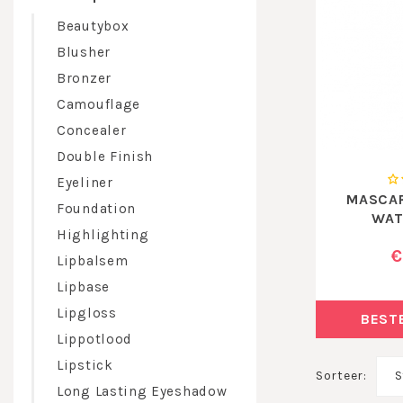
Beautybox
Blusher
Bronzer
Camouflage
Concealer
Double Finish
Eyeliner
MASCAR
Foundation
WAT
Highlighting
€
Lipbalsem
Lipbase
Lipgloss
BEST
Lippotlood
Lipstick
Sorteer:
S
Long Lasting Eyeshadow