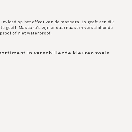
 invloed op het effect van de mascara. Zo geeft een dik
gte geeft. Mascara’s zijn er daarnaast in verschillende
proof of niet waterproof.
sortiment in verschillende kleuren zoals
en geeft versteviging. De fixerende gel zorgt ervoor dat de
en zonder vooraf mascara aan te brengen. De mascara is
ige maar subtiele glitterende finish. Gebruik het kwastje
l van de applicator is perfect om het product als mascara
 en nacht houdt zonder af te geven of vlekken achter te
Mascara die zorgt voor prachtige wimpers in no-time! Door
e.
impers. Het borsteltje creeert expressieve ogen door de