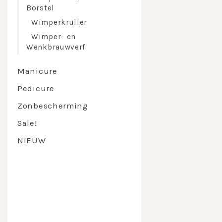
John va
Borstel
Omhult d
Wimperkruller
John va
ingredi
Wimper- en
John va
Wenkbrauwverf
zwarte k
Manicure
Pedicure
Zonbescherming
Sale!
NIEUW