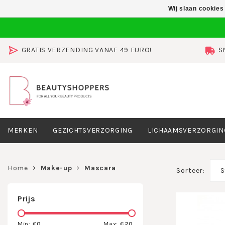
Wij slaan cookies
GRATIS VERZENDING VANAF 49 EURO!
S
MERKEN
GEZICHTSVERZORGING
LICHAAMSVERZORGIN
Home
Make-up
Mascara
Sorteer:
S
Prijs
Min: €
0
Max: €
20