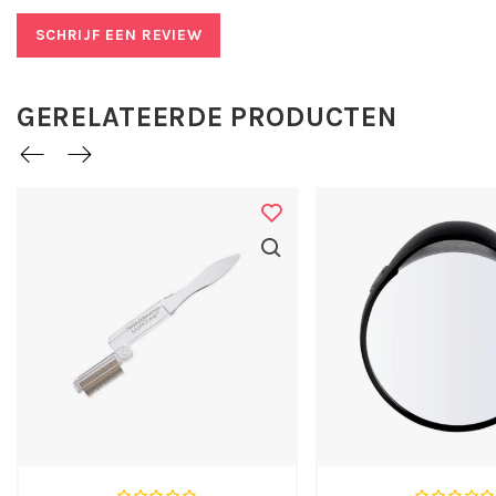
Breng de mascara los aan of over een andere mascara om
deze waterproof te maken. Uw favoriete mascara zoals
SCHRIJF EEN REVIEW
gewoonlijk gebruiken en kort laten drogen. Daarna
Mascara Waterproof Top Coat aanbrengen.
INCI
GERELATEERDE PRODUCTEN
C11-13 ISOPARAFFIN, C11-12 ISOPARAFFIN, POLYETHYLENE
,ETHYLENE/VA COPOLYMER, VP/EICOSENE COPOLYMER,
DISTEARDIMONIUM HECTORITE, TRIMETHYLSILOXYSILICATE,
POLYBUTENE, PHENOXYETHANOL, ALCOHOL DENAT.
John van G is een make-up collectie met een
breed assortiment en constant bezig met
ontwikkelingen in kleur en uitvoering.
John van G is niet op dieren getest.
Maak nu kennis met John van G Mascara Top Coat
Waterproof !