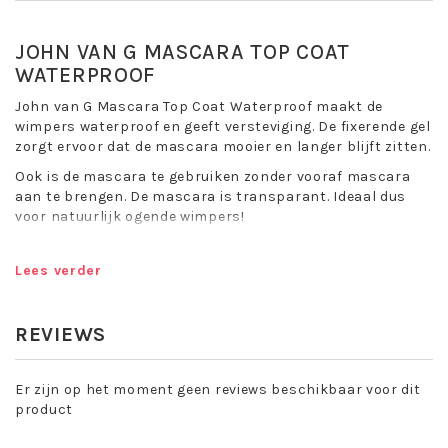
JOHN VAN G MASCARA TOP COAT
WATERPROOF
John van G Mascara Top Coat Waterproof maakt de
wimpers waterproof en geeft versteviging. De fixerende gel
zorgt ervoor dat de mascara mooier en langer blijft zitten.
Ook is de mascara te gebruiken zonder vooraf mascara
aan te brengen. De mascara is transparant. Ideaal dus
voor natuurlijk ogende wimpers!
De snel drogende geltextuur omhult uw wimpers zonder ze
te verzwaren en verlengt de houdbaarheid.
Lees verder
Poolparty? Ontroerend huwelijk? Zomerhitte? En toch wilt
u geen waterproof mascara gebruiken? Dan is deze
REVIEWS
transparante fixeergel perfect voor u. De Top Coat
Mascara maakt elke mascara vlek -en watervast.
Er zijn op het moment geen reviews beschikbaar voor dit
Toepassing John van G Mascara Top Coat
product
Waterproof: