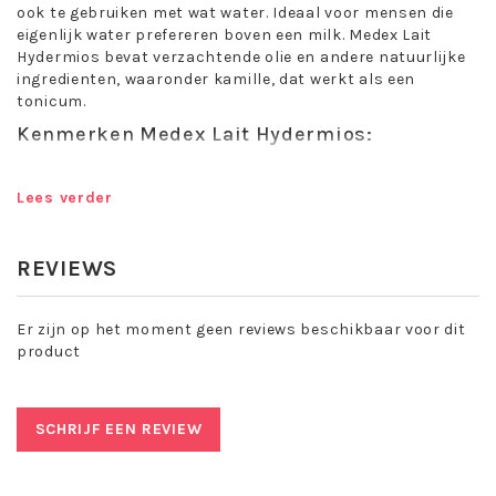
ook te gebruiken met wat water. Ideaal voor mensen die
eigenlijk water prefereren boven een milk. Medex Lait
Hydermios bevat verzachtende olie en andere natuurlijke
ingredienten, waaronder kamille, dat werkt als een
tonicum.
Kenmerken Medex Lait Hydermios:
Deze zachte reinigingsmelk van Medex heeft de volgende
eigenschappen:
Lees verder
Hydrofiele melk
Verrijkt met kamille
REVIEWS
Voor normale tot vochtarme huid en gevoelige tot
Er zijn op het moment geen reviews beschikbaar voor dit
rijpere huid
product
Verzachtende olie + natuurlijke bestanddelen
Milde reiniger
Na de reiniging voelt de huid zacht en soepel
SCHRIJF EEN REVIEW
Toepassing Medex Lait Hydermios:
's Morgens en 's avonds met vochtige vingers in de huid