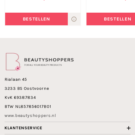
ROOT EXTRACT$ SODIUM HYDROXYMETHYL GLYCINATE •
PHENOXYETHANOL • PARFUM • METHYLPARABEN •
PROPYLPARABEN • BENZYL BENZOATE • BENZYL SALICYLATE
BESTELLEN
BESTELLEN
• CITRONELLOL • COUMARIN • EUGENOL • GERANIOL • HEXYL
CINNAMAL • BUTYLPHENYL METHYLPROPIONAL • LINALOOL •
HYDROXYISOHEXYL 3-CYCLOHEXENE CARBOXALDEHYDE •
ALPHA-ISOMETHYL IONONE.
Maak nu kennis met Medex Lait Hydermios!
Rialaan 45
3233 BS Oostvoorne
KvK 69387834
BTW NL857856017B01
www.beautyshoppers.nl
KLANTENSERVICE