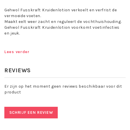
Gehwol Fusskraft Kruidenlotion verkoelt en verfrist de
vermoeide voeten.
Maakt eelt weer zacht en reguleert de vochthuishouding.
Gehwol Fusskraft Kruidenlotion voorkomt voetinfecties
en jeuk.
Laat transpiratiegeur verdwijnen, verkoelt, verfrist en
Lees verder
verzorgt de huid.
Met een hoogt gehalte aan etherische olien van
rozemarijn, bergdennen en lavendel.
REVIEWS
Deodoristeert en houdt de voeten fit. Verfrissend
verkoelende voetenlotion verzacht eelt, voorkomt jeuk
Er zijn op het moment geen reviews beschikbaar voor dit
tussen de tenen.
product
Maakt de huid glad en soepel.
Toepassing Gehwol Fusskraft
SCHRIJF EEN REVIEW
Kruidenlotion:
Voor de dagelijkse verzorging van de voeten, gewoon