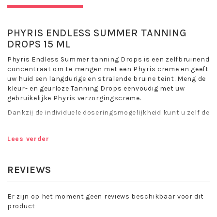
PHYRIS ENDLESS SUMMER TANNING
DROPS 15 ML
Phyris Endless Summer tanning Drops is een zelfbruinend
concentraat om te mengen met een Phyris creme en geeft
uw huid een langdurige en stralende bruine teint. Meng de
kleur- en geurloze Tanning Drops eenvoudig met uw
gebruikelijke Phyris verzorgingscreme.
Dankzij de individuele doseringsmogelijkheid kunt u zelf de
intensiteit van uw bruine teint bepalen – van mild tot
intens, afhankelijk van het aantal druppels. Hoe meer
Lees verder
druppels u aan de creme toevoegt, hoe intenser de
bruining zal zijn. Dankzij de lichte textuur zijn de druppels
eenvoudig te mengen met elke Phyris verzorgingscreme.
REVIEWS
Voor een natuurlijk stralende, zongebruinde teint, geheel
zonder UV-straling. Limited Edition.
Er zijn op het moment geen reviews beschikbaar voor dit
Toepassing Phyris Endless Summer
product
Tanning Drops: