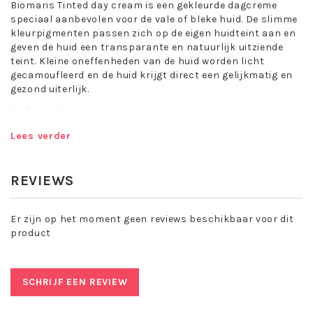
Biomaris Tinted day cream is een gekleurde dagcreme
speciaal aanbevolen voor de vale of bleke huid. De slimme
kleurpigmenten passen zich op de eigen huidteint aan en
geven de huid een transparante en natuurlijk uitziende
teint. Kleine oneffenheden van de huid worden licht
gecamoufleerd en de huid krijgt direct een gelijkmatig en
gezond uiterlijk.
De Tinted Day Cream is verrijkt met Shea-butter en de
unieke Hydro-Formule. Shea-butter geeft de huid een
Lees verder
zijdezacht gevoel en beschermt haar tegen vochtverlies
terwijl de Hydro-Formule die de huid versterkt en
beschermt tegen vroegtijdige huidveroudering.
REVIEWS
De Biomaris Hydro-Formule
Er zijn op het moment geen reviews beschikbaar voor dit
Met de Biomaris Basic Line, die speciaal is afgestemd op
product
de behoeften van de huid boven de 25, kunt u uw huid
verwennen met weldadige verzorging en veel vocht.
De hydro formule is het nieuwe actieve ingredient complex
SCHRIJF EEN REVIEW
van de Basic Line. Het bestaat uit extracten van
verschillende soorten algen en zeewier en zeevenkel, een