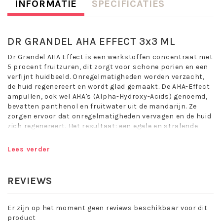
INFORMATIE
SPECIFICATIES
DR GRANDEL AHA EFFECT 3x3 ML
Dr Grandel AHA Effect is een werkstoffen concentraat met
5 procent fruitzuren, dit zorgt voor schone porien en een
verfijnt huidbeeld. Onregelmatigheden worden verzacht,
de huid regenereert en wordt glad gemaakt. De AHA-Effect
ampullen, ook wel AHA's (Alpha-Hydroxy-Acids) genoemd,
bevatten panthenol en fruitwater uit de mandarijn. Ze
zorgen ervoor dat onregelmatigheden vervagen en de huid
zich regenereert. Het resultaat: een egale en stralende
huid.
Lees verder
Met fruitzuur
Maakt de huid gladder
Verfijnt en regenereert
REVIEWS
Onregelmatigheden worden vermindert
Geschikt voor de gemengde, normale, droge en vette huid.
Er zijn op het moment geen reviews beschikbaar voor dit
Dr Grandel AHA effect is hoogwerkzaam en zorgt voor een
product
direct cosmetisch effect. De formulering is