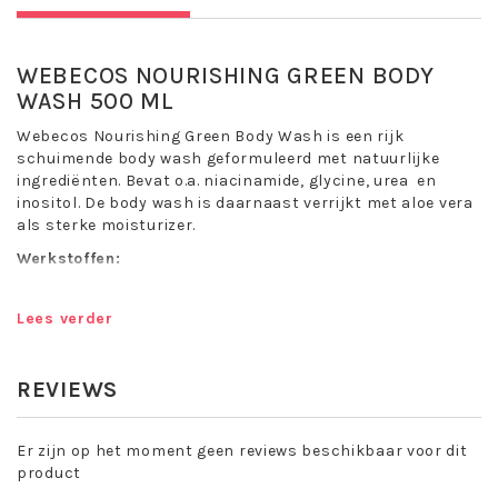
WEBECOS NOURISHING GREEN BODY
WASH 500 ML
Webecos Nourishing Green Body Wash is een rijk
schuimende body wash geformuleerd met natuurlijke
ingrediënten. Bevat o.a. niacinamide, glycine, urea en
inositol. De body wash is daarnaast verrijkt met aloe vera
als sterke moisturizer.
Werkstoffen:
+ Niacinamide
+ Jojoba olie
Lees verder
+ Vitamine E
Niacinamide -
ook wel vitamine B3, heeft een
REVIEWS
geweldige uitwerking op de huid als je last hebt van
grove porien, een ongelijkmatige teint en fijne
lijntjes. Het stimuleert de aanmaak van ceramiden
Er zijn op het moment geen reviews beschikbaar voor dit
en vrije vetzuren, natuurlijke huidvetten die de
product
barrièrefunctie van de huid versterken. Hierdoor