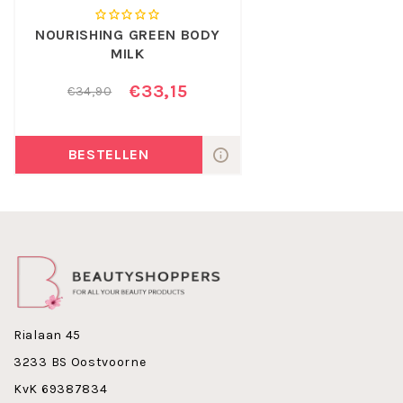
In deze lijn is ook de Webecos Nourishing Green Body
NOURISHING GREEN BODY
Lotion 500 ml leverbaar.
MILK
Maak nu kennis met Webecos Nourishing Green Body
Wash !
€33,15
€34,90
BESTELLEN
Rialaan 45
3233 BS Oostvoorne
KvK 69387834