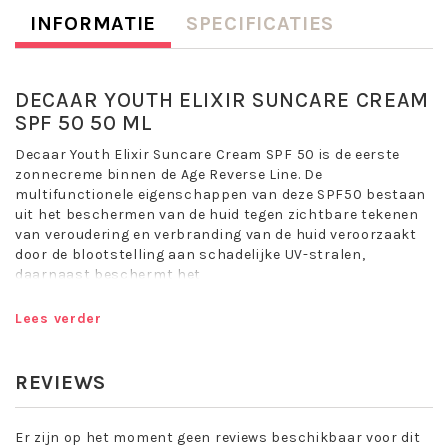
INFORMATIE
SPECIFICATIES
DECAAR YOUTH ELIXIR SUNCARE CREAM
SPF 50 50 ML
Decaar Youth Elixir Suncare Cream SPF 50 is de eerste
zonnecreme binnen de Age Reverse Line. De
multifunctionele
eigenschappen van deze SPF50 bestaan
uit het beschermen van de huid tegen
zichtbare tekenen
van veroudering en verbranding van de huid veroorzaakt
door de blootstelling aan schadelijke UV-stralen,
daarnaast beschermt het
effectief tegen blauw-licht.
Lees verder
De geavanceerde formule met titaniumdioxide beschermt
de huid ook tegen blauw licht.
Apparaten als een smartphone, tablet, tv, laptop,
REVIEWS
informatiescherm, navigatiesysteem, etc. zijn voor ons de
normaalste zaak van de wereld, maar hierdoor worden we
onbewust veel vaker blootgesteld aan blauw licht dan
Er zijn op het moment geen reviews beschikbaar voor dit
vóór het digitale tijdperk.