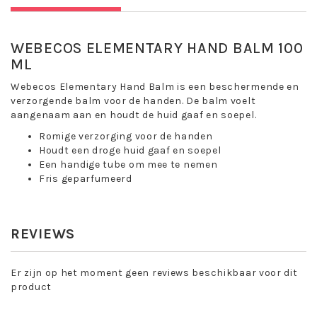
WEBECOS ELEMENTARY HAND BALM 100
ML
Webecos Elementary Hand Balm is een beschermende en
verzorgende balm voor de handen. De balm voelt
aangenaam aan en houdt de huid gaaf en soepel.
Romige verzorging voor de handen
Houdt een droge huid gaaf en soepel
Een handige tube om mee te nemen
Fris geparfumeerd
Toepassing Webecos Elementary Hand
Balm:
REVIEWS
Smeer de handen royaal in na het reinigen van de handen.
Maak nu kennis met Webecos Elementary Hand Balm !
Er zijn op het moment geen reviews beschikbaar voor dit
product