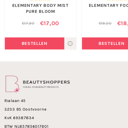
ELEMENTARY BODY MIST
ELEMENTARY FO
PURE BLOOM
€17,00
€18
€17,90
€19,00
BESTELLEN
BESTELLEN
Rialaan 45
3233 BS Oostvoorne
KvK 69387834
BTW NL857856017B01