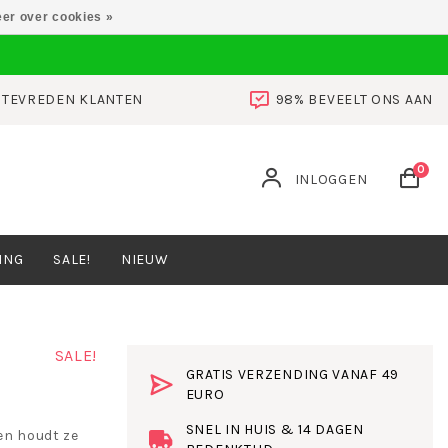
er over cookies »
0 TEVREDEN KLANTEN
98% BEVEELT ONS AAN
0
INLOGGEN
ING
SALE!
NIEUW
SALE!
GRATIS VERZENDING VANAF 49
EURO
SNEL IN HUIS & 14 DAGEN
en houdt ze