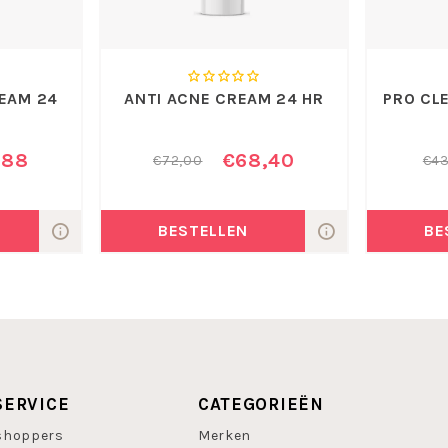
EAM 24
ANTI ACNE CREAM 24 HR
PRO CL
,88
€68,40
€72,00
€43
BESTELLEN
BE
SERVICE
CATEGORIEËN
shoppers
Merken