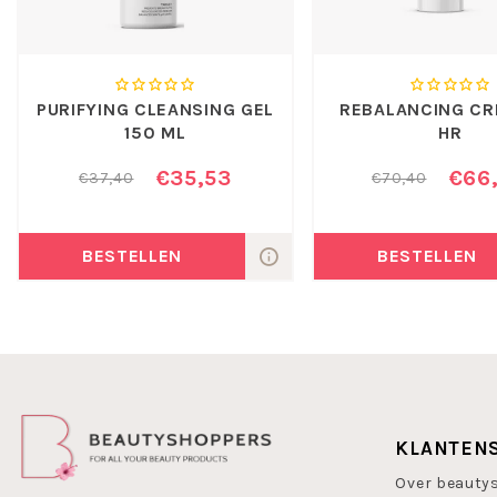
PURIFYING CLEANSING GEL
REBALANCING CR
150 ML
HR
€35,53
€66
€37,40
€70,40
BESTELLEN
BESTELLEN
KLANTEN
Over beauty