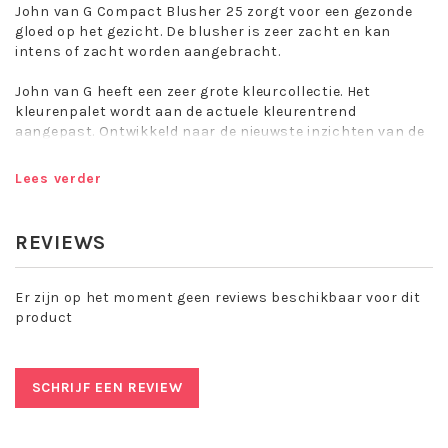
John van G Compact Blusher 25 zorgt voor een gezonde
gloed op het gezicht. De blusher is zeer zacht en kan
intens of zacht worden aangebracht.
John van G heeft een zeer grote kleurcollectie. Het
kleurenpalet wordt aan de actuele kleurentrend
aangepast. Ontwikkeld naar de nieuwste inzichten van de
cosmeticatechnologie. Zijdezacht en fijn in gebruik. Blijft
lang zitten.
Lees verder
De Compact Blusher is door het handige magneetsysteem
vast te klikken in een van de boxen van John van G. Zo
REVIEWS
kunt u zelf indelen en wisselen naar eigen wens, makkelijk
in gebruik en ook nog eens goed voor het milieu!
Er zijn op het moment geen reviews beschikbaar voor dit
Aanbrengen: Breng met de speciale blusherkwast van
product
John van G de blusher aan op de jukbeenderen.
SCHRIJF EEN REVIEW
John van G is een make-up collectie met een