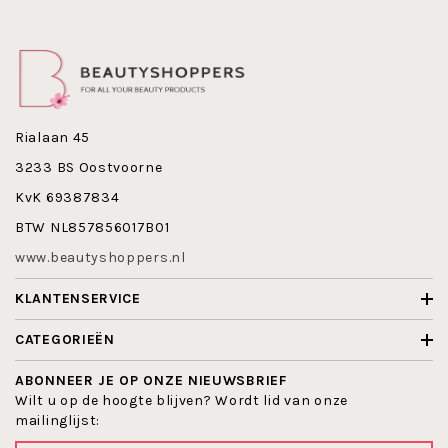
breed assortiment en constant bezig met
ontwikkelingen in kleur en uitvoering.
John van G is niet op dieren getest.
Maak nu kennis met John van G Compact Blusher 25 !
Rialaan 45
3233 BS Oostvoorne
KvK 69387834
BTW NL857856017B01
www.beautyshoppers.nl
KLANTENSERVICE
CATEGORIEËN
ABONNEER JE OP ONZE NIEUWSBRIEF
Wilt u op de hoogte blijven? Wordt lid van onze
mailinglijst: