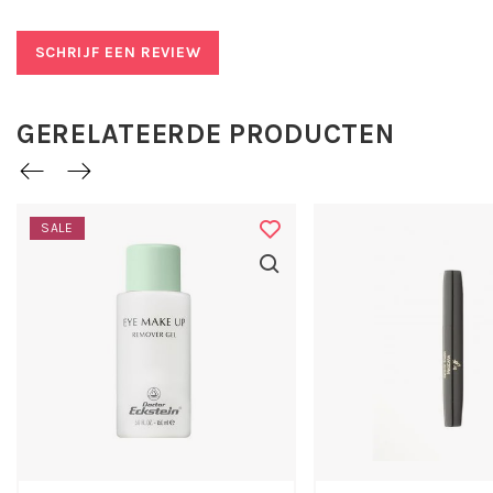
no 7 Licht Bruin:
Als eerste selecteert u een kleur lichter dan de natuurlijke
SCHRIJF EEN REVIEW
haarkleur. Breng het potlood aan met korte streepjes. Ga
daarna met de wenkbrauw borstel over de getekende
streepjes heen om de lijnen te verzachten.
GERELATEERDE PRODUCTEN
Toepassing John van G Eyebrow Designer
no 7 licht bruin:
SALE
Als eerste selecteert u een kleur lichter dan de natuurlijke
haarkleur. Breng het potlood aan met korte streepjes. Ga
daarna met de wenkbrauw borstel over de getekende
streepjes heen om de lijnen te verzachten.
John van G is een make-up collectie met een breed
assortiment en constant bezig met ontwikkelingen in
kleur en uitvoering.
John van G is niet op dieren getest.