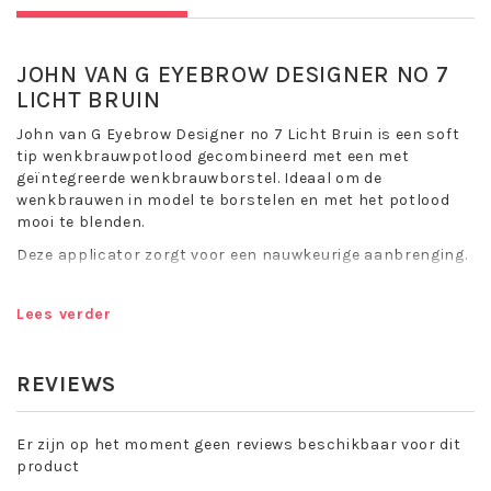
JOHN VAN G EYEBROW DESIGNER NO 7
LICHT BRUIN
John van G Eyebrow Designer no 7 Licht Bruin is een soft
tip wenkbrauwpotlood gecombineerd met een met
geïntegreerde wenkbrauwborstel. Ideaal om de
wenkbrauwen in model te borstelen en met het potlood
mooi te blenden.
Deze applicator zorgt voor een nauwkeurige aanbrenging.
John van G Eyebrow Designer no 7 Licht Bruin is het ideale
product om een strakke look te creeren en is verkrijgbaar
Lees verder
in vier kleuren: no 1 Zwart, no 2 Donker Bruin, no 3 Bruin,
no 07 Licht Bruin.
REVIEWS
Het potlood heeft een zachte textuur, waardoor je
nauwkeurig en eenvoudig de wenkbrauwen kunt aanzetten.
Dit potlood kan met een puntenslijper geslepen worden.
Er zijn op het moment geen reviews beschikbaar voor dit
product
Toepassing John van G Eyebrow Designer