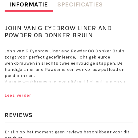
INFORMATIE
SPECIFICATIES
JOHN VAN G EYEBROW LINER AND
POWDER 08 DONKER BRUIN
John van G Eyebrow Liner and Powder 08 Donker Bruin
zorgt voor perfect gedefinieerde, licht gekleurde
wenkbrauwen in slechts twee eenvoudige stappen. De
handige Liner and Powder is een wenkbrauwpotlood en
poeder in een.
Vorm je wenkbrauwen eenvoudig met het potlood en vul
eventuele dunne gebieden met de poeder.
Lees verder
John van G Eyebrow Liner and Powder 08 Donker Bruin
vormt en accentueert de wenkbrauwen en vult eventuele
lege plekken op.
REVIEWS
De wenkbrauwpoeder heeft een sponsapplicator. De
poeder verdikt de wenkbrauwen terwijl ze er volledig
natuurlijk uitziet.
Er zijn op het moment geen reviews beschikbaar voor dit