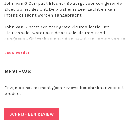
John van G Compact Blusher 35 zorgt voor een gezonde
gloed op het gezicht. De blusher is zeer zacht en kan
intens of zacht worden aangebracht.
John van G heeft een zeer grote kleurcollectie. Het
kleurenpalet wordt aan de actuele kleurentrend
aangepast. Ontwikkeld naar de nieuwste inzichten van de
cosmeticatechnologie. Zijdezacht en fijn in gebruik. Blijft
lang zitten.
Lees verder
De Compact Blusher is door het handige magneetsysteem
vast te klikken in een van de boxen van John van G. Zo
REVIEWS
kunt u zelf indelen en wisselen naar eigen wens, makkelijk
in gebruik en ook nog eens goed voor het milieu!
Er zijn op het moment geen reviews beschikbaar voor dit
Aanbrengen: Breng met de speciale blusherkwast van
product
John van G de blusher aan op de jukbeenderen.
SCHRIJF EEN REVIEW
John van G is een make-up collectie met een
breed assortiment en constant bezig met