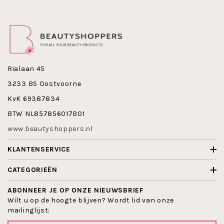
ontwikkelingen in kleur en uitvoering.
John van G is niet op dieren getest.
Maak nu kennis met John van G Compact Blusher 35 !
Rialaan 45
3233 BS Oostvoorne
KvK 69387834
BTW NL857856017B01
www.beautyshoppers.nl
KLANTENSERVICE
CATEGORIEËN
ABONNEER JE OP ONZE NIEUWSBRIEF
Wilt u op de hoogte blijven? Wordt lid van onze
mailinglijst: