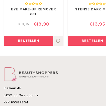
Maak nu kennis met John van G Eyebrow Designer no 1
EYE MAKE-UP REMOVER
INTENSE DARK 
Zwart !
GEL
€19,90
€13,95
€20,95
BESTELLEN
BESTELLEN
Rialaan 45
3233 BS Oostvoorne
KvK 69387834