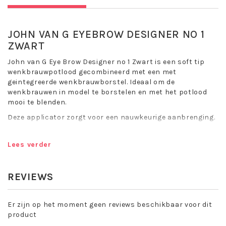
JOHN VAN G EYEBROW DESIGNER NO 1
ZWART
John van G Eye Brow Designer no 1 Zwart is een soft tip
wenkbrauwpotlood gecombineerd met een met
geintegreerde wenkbrauwborstel. Ideaal om de
wenkbrauwen in model te borstelen en met het potlood
mooi te blenden.
Deze applicator zorgt voor een nauwkeurige aanbrenging.
John van G Eye Brow Designer no 1 Zwart is het ideale
product om een strakke look te creeren en is verkrijgbaar
Lees verder
in vier kleuren: no 1 Zwart, no 2 Donker Bruin, no 3 Bruin,
no 07 Licht Bruin.
REVIEWS
Het potlood heeft een zachte textuur, waardoor je
nauwkeurig en eenvoudig de wenkbrauwen kunt aanzetten.
Dit potlood kan met een puntenslijper geslepen worden.
Er zijn op het moment geen reviews beschikbaar voor dit
product
Toepassing John van G Eye Brow