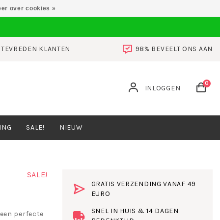
er over cookies »
0 TEVREDEN KLANTEN
98% BEVEELT ONS AAN
0
INLOGGEN
ING
SALE!
NIEUW
SALE!
GRATIS VERZENDING VANAF 49
EURO
SNEL IN HUIS & 14 DAGEN
een perfecte