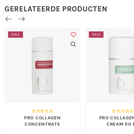
oxidanten remmen het huidverouderingsproces.
GERELATEERDE PRODUCTEN
Geschikt voor een droge of vochtarme huid, rijpere huid.
Hypoallergeen
Allergeenvrij geparfumeerd
Vrij van minerale olien
SALE
SALE
Vrij van tarwekiemolie (i.v.m. glutenallergie)
Vrij van parabenen
Dierproefvrij
Toepassing Nouvital Pro Collagen
Emulsion:
Gebruik dagelijks 's morgens en/of 's avonds op een
gereinigde huid, licht inmasseren. Te gebruiken op het
gehele lichaam. De emulsie wordt snel opgenomen door de
huid.
Werkstoffen:
PRO COLLAGEN
PRO COLLAGE
CONCENTRATE
CREAM 50 
Dipalmitoyl Hydroxyproline -
een natuurlijk
aminozuur die productie van collageen intensief