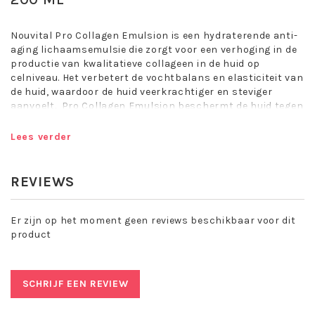
Nouvital Pro Collagen Emulsion is een hydraterende anti-
aging lichaamsemulsie die zorgt voor een verhoging in de
productie van kwalitatieve collageen in de huid op
celniveau. Het verbetert de vochtbalans en elasticiteit van
de huid, waardoor de huid veerkrachtiger en steviger
aanvoelt. Pro Collagen Emulsion beschermt de huid tegen
UV-schade en negatieve invloeden van buitenaf. Het geeft
de huid weer de jeugdige en vitale uitstraling die het
Lees verder
verdient.
REVIEWS
De emulsie bevat tevens een druivenextract met
stamcellen, dat de huideigen stamcellen activeert en
beschermt tegen UV-beschadiging en daardoor eveneens
Er zijn op het moment geen reviews beschikbaar voor dit
foto-aging afremt.
product
De emulsie heeft een soepele textuur en trekt snel in.
Nouvital Pro Collagen Emulsion verhoogt het
SCHRIJF EEN REVIEW
vochtgehalte van de huid, activeert de celstofwisseling,
verstevigt de huid en gaat rimpelvorming tegen. Anti-