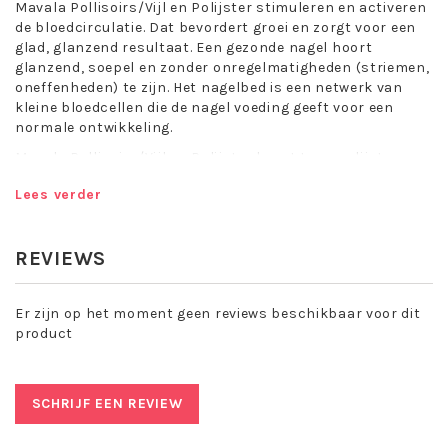
Mavala Pollisoirs/Vijl en Polijster stimuleren en activeren
de bloedcirculatie. Dat bevordert groei en zorgt voor een
glad, glanzend resultaat. Een gezonde nagel hoort
glanzend, soepel en zonder onregelmatigheden (striemen,
oneffenheden) te zijn. Het nagelbed is een netwerk van
kleine bloedcellen die de nagel voeding geeft voor een
normale ontwikkeling.
Mavala Pollisoirs/Vijl en Polijster bevat twee polijsters-
een grijze polijster, ruw en- een roze polijster, glad.
Lees verder
Toepassing
Mavala Pollisoirs/Vijl en
REVIEWS
Polijster:
Eerste stap: verwijder elk spoor van nagellak. Was en
Er zijn op het moment geen reviews beschikbaar voor dit
droog de handen zorgvuldig. Met de grijze pollisoir
product
voorzichtig het nageloppervlak opschuren, zonder veel
druk. Met zachte eenrichtingsbewegingen oneffenheden
(groefjes e.d) wegwerken. Geen druk uitoefenen op de
SCHRIJF EEN REVIEW
pollisoir, de zijkanten van de nagelrand niet teveel
bewerken.